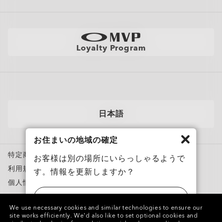
全てのサービスを表示
サイトマップ
製品の保証について
Oakleyのストアロケーターとストアマップ
採用情報
AI グラスの製品保証について
店舗の視力測定を予約する
直営店
フィットガイド
Loyalty Program
アポイントを予約する
メンバーズクラブ
AIグラスQ&A
自分にぴったりのフレームを見つけよう
News
各カテゴリー​
サングラス
日本語
スポーツサングラス
お住まいの地域の確定
度付き対応メガネ
特定商取引法に基づく表記
度付き対応サングラス
お客様は別の場所にいらっしゃるようで
利用規約
す。情報を更新しますか？
トレーニングウェア
個人情報保護方針
スノーゴーグル
ニセモノを報告
アメリカ
カスタムメガネ
We use necessary cookies and similar technologies to ensure our
知的財産権
site works efficiently.
We’d also like to set optional cookies and
Oakley Meta