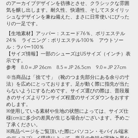
のアーカイブデザインを彷彿とさせ、クラシックな雰囲
気を醸し出します。耐久性、快適性、そしてスタイリッ
シュなデザインを兼ね備えた、まさに日常使いにぴった
りの一足です。
【生地素材】アッパー：スエード76％、ポリエステル
24％ ライニング：ポリエステル100％ アウトソー
ル：ラバー100％
【サイズ情報】一部のシューズはUSサイズ（インチ）表
示です。
参考 8.0＝JP 26cm 8.5＝JP 26.5cm 9.0＝JP 27cm
※当商品は「捨て寸」（靴のつま先部分にある余りの寸
法）を広めにとっております。足が動く際に指先が当た
らないようにするためです。サイズ選びの際は、普段履
きのサイズよりワンサイズ程度のサイズダウンをおすす
めします。
※使用している素材や生地の状態によっては、サイズ仕
様(cm)に多少の差異が生じる場合がございます。予めご
了承ください。
※商品ページをご覧頂いた際にパソコン・モバイル端末