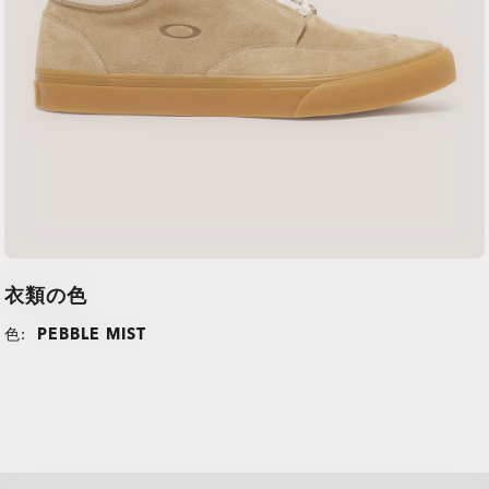
衣類の色
色:
PEBBLE MIST
all brands check