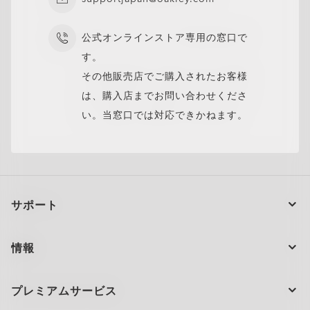
クリアからダーク（カテゴリー3）に変化するレンズはグレーの調光
*ブルーバイオレットライトは400〜455nmの光：ISO TR20772-
*屋外で99%以上のUVAおよびUVBをカット、室内では26～51%、
Style without vision correction
スタイリッシュなフレームデザイン。
閉じる
*ブルーバイオレットライトは400〜455nmの光：ISO TR20772-
2018規格。（ISO：国際標準化機構 ––「眼科光学 眼鏡レンズ 短波
UVAを95％以上カットします。
閉じる
カテゴリーです。 Transitions® GEN S™ レンズは、23°Cの状況で
2018規格。（ISO：国際標準化機構 ––「眼科光学 眼鏡レンズ 短波
鋭い視界と一日中の目の快適さのために設計されていま
屋外では78～93%のブルーバイオレットを色ごとにCR39レンズで
Add protective coatings or lens colors
お好みのレンズを追加。
O Authentics 1.74 Ultra Thin
閉じる
2018規格。（ISO：国際標準化機構 ––「眼科光学 眼鏡レンズ 短波
長可視太陽放射と眼、FD ISO/TR 20772」）
閉じる
使用した際には、70%の透過率に戻るのがより早く、14%未満の透
長可視太陽放射と眼、FD ISO/TR 20772」）
す。
テストした結果、フィルタリングします。ブルーバイオレットライ
Everyday comfort and versatility
快適なフィット感と多様性。
公式オンラインストア専用の窓口で
長可視太陽放射と眼、FD ISO/TR 20772」）
過率を達成します。
オークリーのレンズの中でも最も薄く軽量で、快適さやスタイルを
トは450〜455nmで測定されます。（ISO TR20772:2018）
**テストはプレミアム反射防止コーティングを施したグレー
す。
閉じる
犠牲にすることなく、高い度数（+6.00以上または–6.00以下）に対
Transitions® XTRActive® ニュージェネレーションおよびクリアレ
閉じる
応するように設計されています。
その他販売店でご購入されたお客様
閉じる
ンズ、CR39およびポリカーボネートで実施。ブルーバイオレットラ
閉じる
閉じる
閉じる
超薄型でスリムなレンズ。
閉じる
閉じる
イトは450〜455nmです。（ISO TR20772:2018）
一日中快適な軽量デザイン。
は、購入店までお問い合わせくださ
高い度数でもシャープでクリアな視界。
い。当窓口では対応できかねます。
閉じる
閉じる
サポート
注文の状況
情報
製品のお手入れ
お問い合わせ
ショッピングサポート
プレミアムサービス
大量注文とギフト
配送と返品