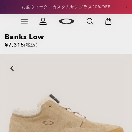
定価アパレル：合計¥15,000以上のご注文で20%OFFが
お盆ウィーク：カスタムサングラス20%OFF
適用
Skip to
Slide 3 of 4. 定価アパレル：合計¥15,000以上のご注文
main
content
Banks Low
¥7,315
(税込)