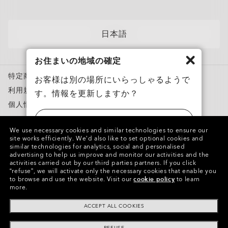
各カテゴリー​
サングラス
日本語
スポーツサングラス
お住まいの地域の確定
度付き対応メガネ
特定商取引法に基づく表記
度付き対応サングラス
お客様は別の場所にいらっしゃるようで
利用規約
す。情報を更新しますか？
トレーニングウェア
個人情報保護方針
スノーゴーグル
ニセモノを報告
アメリカ
カスタムメガネ
We use necessary cookies and similar technologies to ensure our
知的財産権
site works efficiently.
We’d also like to set optional cookies and
Oakley Meta
similar technologies for analytics, social and personalised
日本
advertising to help us improve and monitor our activities and the
特別キャンペーン
activities carried out by our third parties partners.
If you click
Copyright ©2023 Oakley, Inc. All Rights Reserved.
“refuse”, we will activate only the necessary cookies that enable you
WebID:
721 517 803
to browse and use the website.
Visit our
cookie policy
to learn
more.
グループの他のサイト
ACCEPT ALL COOKIES