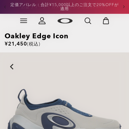
定価アパレル：合計¥15,000以上のご注文で20%OFFが
お盆ウィーク：カスタムサングラス20%OFF
適用
Skip to
Slide 3 of 4. 定価アパレル：合計¥15,000以上のご注文
main
content
Oakley Edge Icon
¥21,450
(税込)