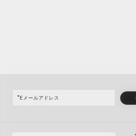
all brands check
Eメールアドレス