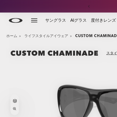
Skip to
Slide 4 of 4. 定価フットウェア：合計¥15,000以上のご
サングラス
AIグラス
度付きレンズ
main
content
ホーム
»
ライフスタイルアイウェア
»
CUSTOM CHAMINAD
CUSTOM CHAMINADE
スタ