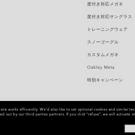
度付き対応メガネ
度付き対応サングラス
トレーニングウェア
スノーゴーグル
カスタムメガネ
Oakley Meta
特別キャンペーン
ite works efficiently.
We’d also like to set optional cookies and similar te
ed out by our third parties partners.
If you click “refuse”, we will activat