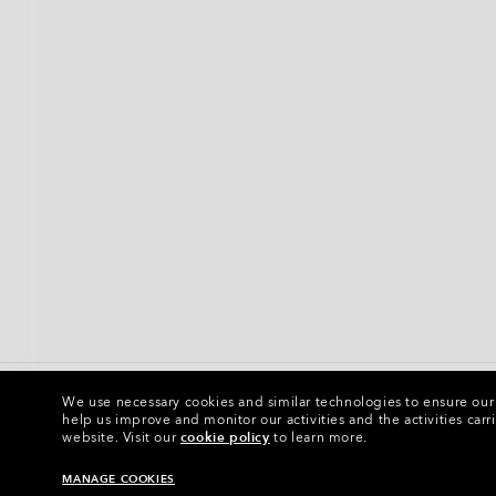
We use necessary cookies and similar technologies to ensure our s
help us improve and monitor our activities and the activities carri
日本語
website.
Visit our
cookie policy
to learn more.
MANAGE COOKIES