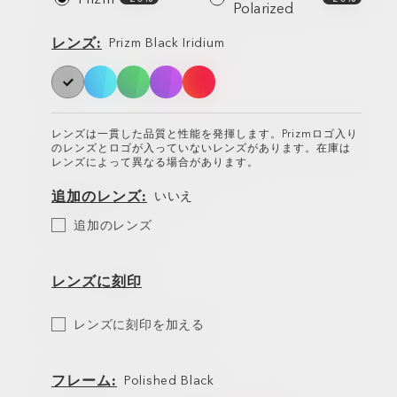
プ
Polarized
レ
レンズ
Prizm Black Iridium
ン
ズ
レンズは一貫した品質と性能を発揮します。Prizmロゴ入り
のレンズとロゴが入っていないレンズがあります。在庫は
レンズによって異なる場合があります。
追加のレンズ
いいえ
追
追加のレンズ
加
の
レ
ン
レンズに刻印
ズ
Etch
レンズに刻印を加える
Your
Lens
フレーム
Polished Black