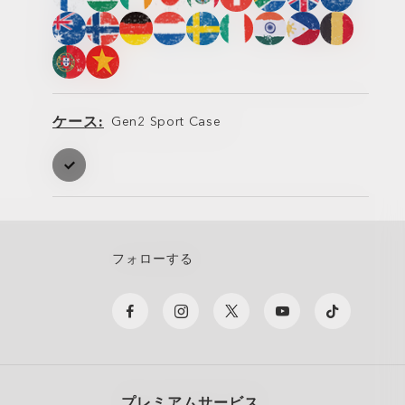
ッ
ッ
グ
グ
ケース
Gen2 Sport Case
ケ
ケ
ー
ー
ス
ス
フォローする
プレミアムサービス