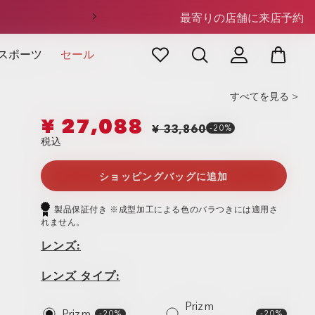
最寄りの店舗に来店予約
スポーツ
セール
すべてを見る >
¥ 27,088
¥ 33,860
-20%
税込
ショッピングバッグに追加
製品保証付き ※成型加工による色のバラつきには適用さ
れません。
レンズ
レ
レ
ン
ン
レンズ タイプ
ズ
ズ
タ
Prizm
イ
Prizm
-20%
-20%