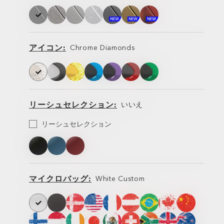
フ
フ
レ
レ
ー
ー
ム
ム
アイコン
Chrome Diamonds
ア
ア
イ
イ
コ
コ
ン
ン
リーシュセレクション
いいえ
リ
リーシュセレクション
ー
リ
リ
シ
ー
ー
ュ
シ
シ
セ
ュ
ュ
レ
ク
マイクロバッグ
White Custom
シ
ョ
マ
マ
ン
イ
イ
ク
ク
ロ
ロ
バ
バ