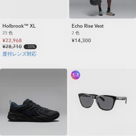
Holbrook™ XL
Echo Rise Vest
25 色
2 色
¥22,968
¥14,300
¥28,710
20%
度付レンズ対応