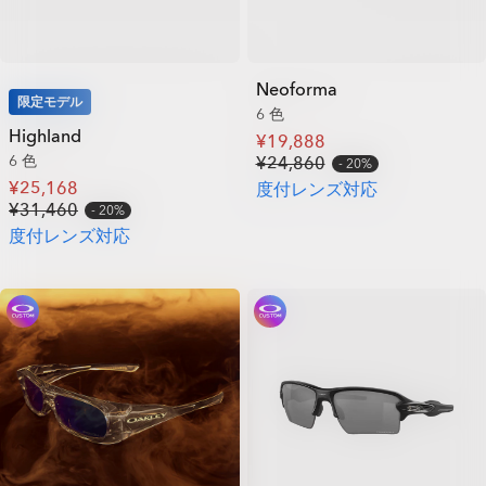
Neoforma
限定モデル
6 色
Highland
¥19,888
6 色
¥24,860
20%
¥25,168
度付レンズ対応
¥31,460
20%
度付レンズ対応