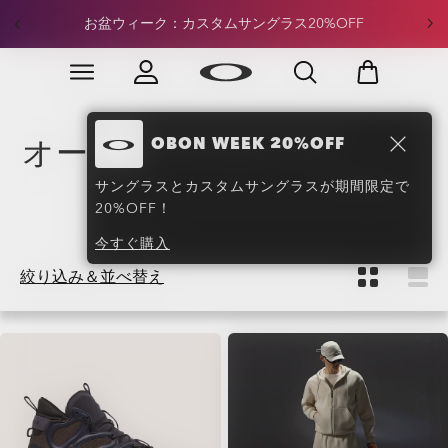
定価アパレル：合計¥15,000以上のご注文で20%OFFが適用
Skip to
Slide 3 of 4. 定価アパレル：合計¥15,000以上のご注文
main
content
オークリー春のホリデース
OBON WEEK 20%OFF
タイル
(48)
サングラスとカスタムサングラスが期間限定で
20%OFF！
今すぐ購入
絞り込み＆並べ替え