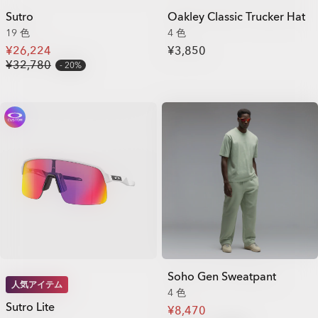
Sutro
Oakley Classic Trucker Hat
19 色
4 色
¥26,224
¥3,850
¥32,780
20%
Soho Gen Sweatpant
人気アイテム
4 色
Sutro Lite
¥8,470