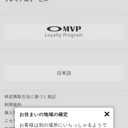
大量注文とギフト
配送と返品
全てのサービスを表示
サイトマップ
製品の保証について
Oakleyのストアロケーターとストアマップ
採用情報
AI グラスの製品保証について
店舗の視力測定を予約する
直営店
フィットガイド
Loyalty Program
アポイントを予約する
メンバーズクラブ
AIグラスQ&A
自分にぴったりのフレームを見つけよう
News
各カテゴリー​
サングラス
日本語
スポーツサングラス
度付き対応メガネ
特定商取引法に基づく表記
度付き対応サングラス
利用規約
トレーニングウェア
個人情報保護方針
お住まいの地域の確定
スノーゴーグル
ニセモノを報告
お客様は別の場所にいらっしゃるようで
カスタムメガネ