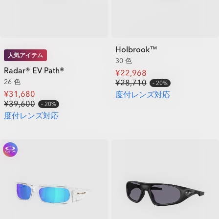
Holbrook™
人気アイテム
30 色
Radar® EV Path®
¥22,968
26 色
¥28,710
20%
¥31,680
度付レンズ対応
¥39,600
20%
度付レンズ対応