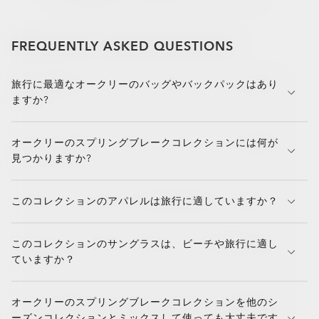
FREQUENTLY ASKED QUESTIONS
旅行に最適なオークリーのバッグやバックパックはあり
ますか?
コレクションには、日帰り旅行、空港での利便性、ビー
オークリーのスプリングブレークコレクションには何が
チでの必需品に最適なコンパクトなバックパックやスリ
見つかりますか?
ングバッグが含まれることが多いです。パッド入りのコ
ンパートメントと耐久性のある素材を使用したデザイン
厳選されたラインナップには、スタイリッシュなサング
を探してください。都市とアウトドアの旅行の両方に対
このコレクションのアパレルは旅行に適していますか？
ラス、水着、通気性のある T シャツ、軽量ジャケット、
応できるものです。
ビーチサンダル、デイパックなどが含まれています。各
はい。オークリーのアパレルは、軽量でしわになりにく
アイテムは、春の冒険で身軽に活動しながら、涼しく、
このコレクションのサングラスは、ビーチや旅行に適し
く、湿気を逃がす生地で作られており、簡単に収納で
動きやすく、写真撮影に適した服装で旅行できるように
ていますか？
き、暖かい天候でも快適に過ごせます。これらのアイテ
選ばれています。
ムは動きに合わせて作られており、旅行の日や晴れた日
はい。オークリーのスプリングブレークサングラスは、
のお出かけに最適です。
オークリーのスプリングブレークコレクションを他のシ
UVカットレンズと、鮮明度を高めるPrizm ™テクノロジ
ーズンコレクションとミックスして使っても大丈夫です