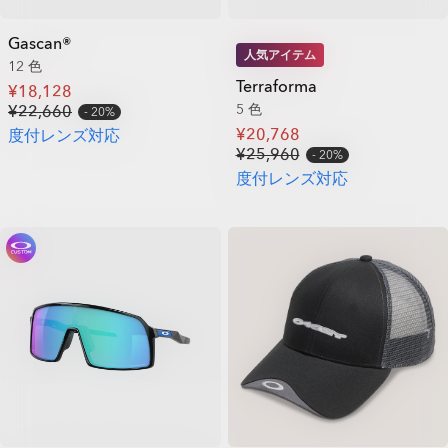
Gascan®
人気アイテム
12 色
Terraforma
¥18,128
5 色
¥22,660
20%
¥20,768
度付レンズ対応
¥25,960
20%
度付レンズ対応