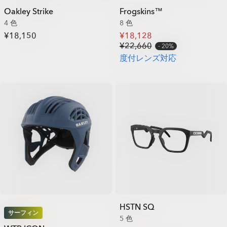
Oakley Strike
Frogskins™
4 色
8 色
¥18,150
¥18,128
¥22,660
20%
度付レンズ対応
HSTN SQ
サーフィン
5 色