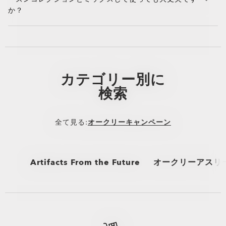
ーなどのスポーツに最適なデザインを採用しています。
か？
ビーチに行くときも、ハイキングに行くときも、新しい
街を探検するときも、スタイリッシュな目の保護が得ら
はい、対応しています。スプリングブレークコレクショ
れます。
ンのアイテムは、オークリーのメインのパフォーマンス
ラインやライフスタイルラインと重ね着したり組み合わ
せたりできるようにデザインされています。最小限の荷
物でビーチからカジュアルな夜のお出かけまで対応でき
カテゴリー別に
る万能なフィット感を実現。
検索
全て見る:
オークリーキャンペーン
Artifacts From the Future
オークリーアスリ
全て見る
全て見る
ジェイレン・ブラウ