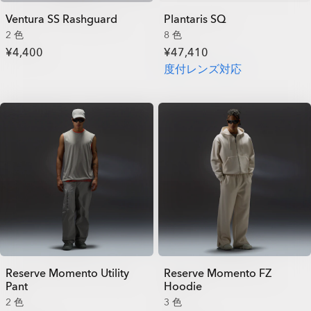
Ventura SS Rashguard
Plantaris SQ
2 色
8 色
¥4,400
¥47,410
度付レンズ対応
Reserve Momento Utility
Reserve Momento FZ
Pant
Hoodie
2 色
3 色