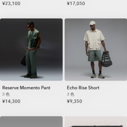
¥23,100
¥17,050
Reserve Momento Pant
Echo Rise Short
3 色
3 色
¥14,300
¥9,350