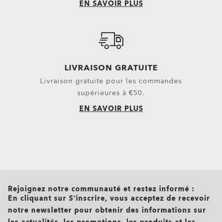
EN SAVOIR PLUS
Lentilles De Rechange Pour Masques Ski
Verres solaires
Pièces de rechange
LIVRAISON GRATUITE
Livraison gratuite pour les commandes
supérieures à €50.
EN SAVOIR PLUS
all brands check
Rejoignez notre communauté et restez informé :
En cliquant sur S’inscrire, vous acceptez de recevoir
notre newsletter pour obtenir des informations sur