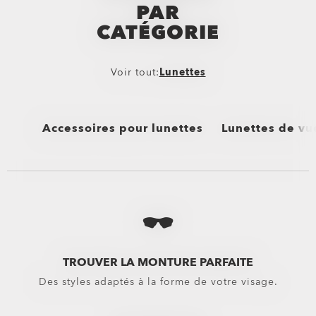
PAR
CATÉGORIE
Voir tout:
Lunettes
Accessoires pour lunettes
Lunettes de vu
Voir tout
Voir tout
les Étuis & Pochettes Oakley
Performance Life
les Kits de Nettoyage pour Lunettes Oakley
Nouveautés
Lentilles de rechange
Sport Performan
TROUVER LA MONTURE PARFAITE
Des styles adaptés à la forme de votre visage.
Verres pour masques
Oakley Non-Presc
Lentilles De Rechange Pour Masques Motocross