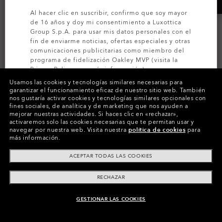
Al hacer clic en suscribir, confirmo que soy mayor
de 16 años y doy mi consentimiento a Luxottica
Group S.p.A. para usar mis datos personales con el
fin de enviarme noticias, ofertas especiales y otras
comunicaciones publicitarias como miembro del
programa de fidelización Oakley MVP (visita la
Privacy Policy
para más información).
Usamos las cookies y tecnologías similares necesarias para
garantizar el funcionamiento eficaz de nuestro sitio web.
También
SUSCRÍBETE
Holbrook™ Replacement
Frogskins® Replacement
nos gustaría activar cookies y tecnologías similares opcionales con
Lenses
Lenses
fines sociales, de analítica y de marketing que nos ayuden a
mejorar nuestras actividades.
Si haces clic en «rechazar»,
Prizm™
Prizm™
activaremos solo las cookies necesarias que te permitan usar y
navegar por nuestra web.
Visita nuestra
política de cookies
para
17 Colores
14 Colores
más información.
€78.00
€78.00
ACEPTAR TODAS LAS COOKIES
RECHAZAR
GESTIONAR LAS COOKIES