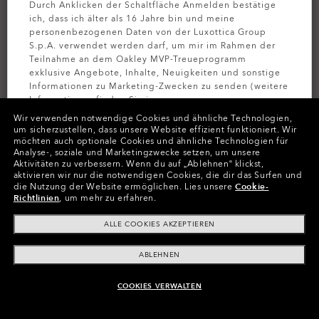
Durch Anklicken der Schaltfläche Anmelden bestätige
ich, dass ich älter als 16 Jahre bin und meine
personenbezogenen Daten von der Luxottica Group
S.p.A. verwendet werden darf, um mir im Rahmen der
Teilnahme an dem Oakley MVP-Treueprogramm
exklusive Angebote, Inhalte, Neuigkeiten und sonstige
Informationen zu Marketing-Zwecken zu senden (weitere
Informationen finden Sie in unserer
Datenschutzbestimmungen
).
Wir verwenden notwendige Cookies und ähnliche Technologien,
um sicherzustellen, dass unsere Website effizient funktioniert.
Wir
möchten auch optionale Cookies und ähnliche Technologien für
MELDEN SIE
Analyse-, soziale und Marketingzwecke setzen, um unsere
Aktivitäten zu verbessern.
Wenn du auf „Ablehnen“ klickst,
aktivieren wir nur die notwendigen Cookies, die dir das Surfen und
die Nutzung der Website ermöglichen.
Lies unsere
Cookie-
Farben (1)
Gestell
Polished Clear
Richtlinien
, um mehr zu erfahren.
ALLE COOKIES AKZEPTIEREN
M (119mm)
-
Diese Größe passt den
Größe:
meisten Menschen.
ABLEHNEN
Passform
Schmale - Mit Hohem Steg
Altersgruppe
11-13 Jahre
COOKIES VERWALTEN
ZUM WARENKORB HINZUFÜGEN
Größenanleitung ansehen