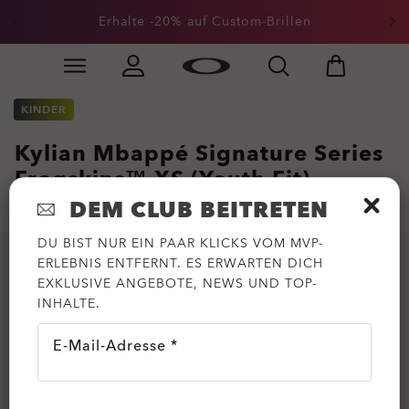
Erhalte -20% auf Custom-Brillen
Skip to
Slide 1 of 3. Erhalte -20% auf Custom-Brillen
main
content
KINDER
Kylian Mbappé Signature Series
Frogskins™ XS (Youth Fit)
€124.00
DEM CLUB BEITRETEN
DU BIST NUR EIN PAAR KLICKS VOM MVP-
ERLEBNIS ENTFERNT. ES ERWARTEN DICH
EXKLUSIVE ANGEBOTE, NEWS UND TOP-
INHALTE.
E-Mail-Adresse *