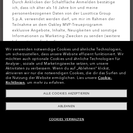
Durch Anklicken der Schaltfläche Anmelden bestätige
ich, dass ich älter als 16 Jahre bin und meine
personenbezogenen Daten von der Luxottica Group
S.p.A. verwendet werden darf, um mir im Rahmen der
Teilnahme an dem Oakley MVP-Treueprogramm
exklusive Angebote, Inhalte, Neuigkeiten und sonstige
Informationen zu Marketing-Zwecken zu senden (weitere
Informationen finden Sie in unserer
Datenschutzbestimmungen
).
Wir verwenden notwendige Cookies und ähnliche Technologien,
um sicherzustellen, dass unsere Website effizient funktioniert.
Wir
möchten auch optionale Cookies und ähnliche Technologien für
Farben (4)
Gestell
Satin Black
MELDEN SIE
Analyse-, soziale und Marketingzwecke setzen, um unsere
Aktivitäten zu verbessern.
Wenn du auf „Ablehnen“ klickst,
aktivieren wir nur die notwendigen Cookies, die dir das Surfen und
L (133mm)
-
Diese Größe passt den
Größe:
die Nutzung der Website ermöglichen.
Lies unsere
Cookie-
meisten Menschen.
Richtlinien
, um mehr zu erfahren.
Passform
Schmale - Verstellbare Nasenpads
ALLE COOKIES AKZEPTIEREN
Größenanleitung ansehen
ABLEHNEN
COOKIES VERWALTEN
ZUM WARENKORB HINZUFÜGEN
In Raten zahlen