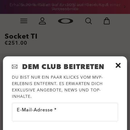
Erhalte 20 % Rabatt auf Ersatzgläser beim Kauf einer
Summer-Sale: Bis zu -50% auf Kleidung &
Sonnenbrille
Accessoires
Skip to
Slide 3 of 3. Erhalte 20 % Rabatt auf Ersatzgläser beim
main
content
Socket TI
€251.00
DEM CLUB BEITRETEN
DU BIST NUR EIN PAAR KLICKS VOM MVP-
ERLEBNIS ENTFERNT. ES ERWARTEN DICH
EXKLUSIVE ANGEBOTE, NEWS UND TOP-
INHALTE.
E-Mail-Adresse *