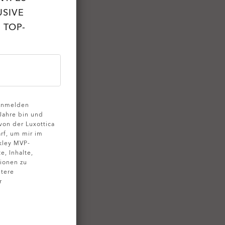
USIVE
 TOP-
 Anmelden
 Jahre bin und
on der Luxottica
rf, um mir im
kley MVP-
, Inhalte,
ionen zu
tere
r