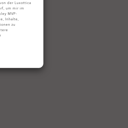
on der Luxottica
rf, um mir im
kley MVP-
, Inhalte,
ionen zu
tere
r