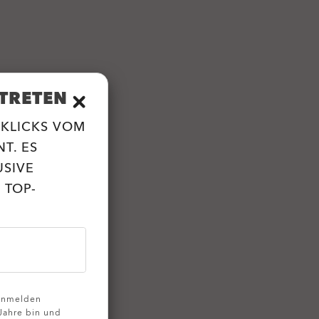
TRETEN
 KLICKS VOM
T. ES
USIVE
 TOP-
 Anmelden
 Jahre bin und