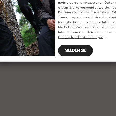
DETAILS ANZEIGEN
meine personenbezogenen Daten v
Group S.p.A. verwendet werden da
Rahmen der Teilnahme an dem Oa
Treueprogramm exklusive Angebote
Neuigkeiten und sonstige Informat
Marketing-Zwecken zu senden (wei
Informationen finden Sie in unsere
Datenschutzbestimmungen
).
MELDEN SIE