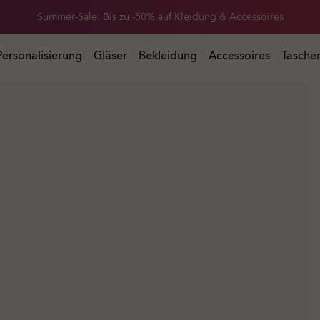
Erhalte 20 % Rabatt auf Ersatzgläser beim Kauf einer Sonnenbrille
Summer-Sale: Bis zu -50% auf Kleidung & Accessoires
 Kauf einer Sonnenbrille
Personalisierung
Gläser
Bekleidung
Accessoires
Tasche