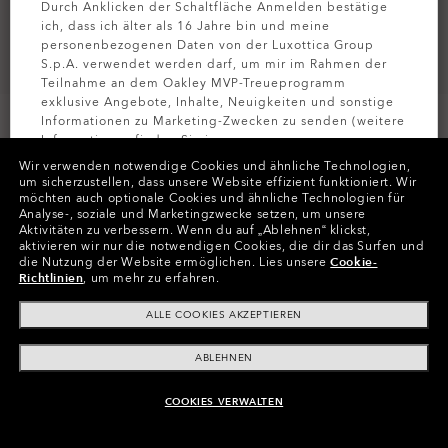
Durch Anklicken der Schaltfläche Anmelden bestätige
ich, dass ich älter als 16 Jahre bin und meine
personenbezogenen Daten von der Luxottica Group
S.p.A. verwendet werden darf, um mir im Rahmen der
Teilnahme an dem Oakley MVP-Treueprogramm
exklusive Angebote, Inhalte, Neuigkeiten und sonstige
Informationen zu Marketing-Zwecken zu senden (weitere
Informationen finden Sie in unserer
Datenschutzbestimmungen
).
Wir verwenden notwendige Cookies und ähnliche Technologien,
um sicherzustellen, dass unsere Website effizient funktioniert.
Wir
möchten auch optionale Cookies und ähnliche Technologien für
Farben (2)
Gläser
Black Iridium
,
MELDEN SIE
Analyse-, soziale und Marketingzwecke setzen, um unsere
Aktivitäten zu verbessern.
Wenn du auf „Ablehnen“ klickst,
aktivieren wir nur die notwendigen Cookies, die dir das Surfen und
die Nutzung der Website ermöglichen.
Lies unsere
Cookie-
Richtlinien
, um mehr zu erfahren.
In Raten zahlen
ALLE COOKIES AKZEPTIEREN
ABLEHNEN
COOKIES VERWALTEN
ZUM WARENKORB HINZUFÜGEN