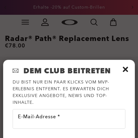
Erhalte -20% auf Custom-Brillen
Skip to
Slide 1 of 3. Erhalte -20% auf Custom-Brillen
main
content
Radar® Path® Replacement Lens
€78.00
DEM CLUB BEITRETEN
DU BIST NUR EIN PAAR KLICKS VOM MVP-
ERLEBNIS ENTFERNT. ES ERWARTEN DICH
EXKLUSIVE ANGEBOTE, NEWS UND TOP-
INHALTE.
E-Mail-Adresse *