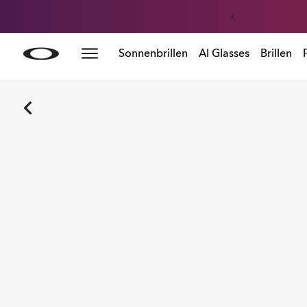
Skip to
Sonnenbrillen
AI Glasses
Brillen
main
content