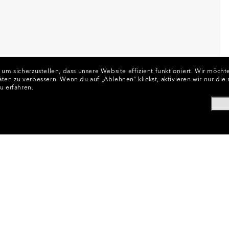
 sicherzustellen, dass unsere Website effizient funktioniert.
Wir möchte
äten zu verbessern.
Wenn du auf „Ablehnen“ klickst, aktivieren wir nur di
u erfahren.