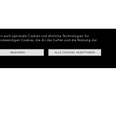
n auch optionale Cookies und ähnliche Technologien für
e notwendigen Cookies, die dir das Surfen und die Nutzung der
ABLEHNEN
ALLE COOKIES AKZEPTIEREN