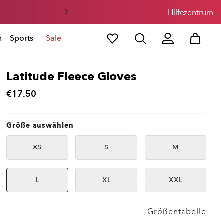
Hilfezentrum
n
Sports
Sale
Latitude Fleece Gloves
€17.50
Größe auswählen
XS
S
M
Nicht
Nicht
Nicht
verfügbar
verfügbar
verfügbar
L
XL
XXL
Nicht
Nicht
Nicht
verfügbar
verfügbar
verfügbar
Größentabelle