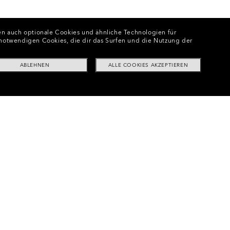
n auch optionale Cookies und ähnliche Technologien für
e notwendigen Cookies, die dir das Surfen und die Nutzung der
ABLEHNEN
ALLE COOKIES AKZEPTIEREN
kleidung
•
Latitude Fleece Gloves