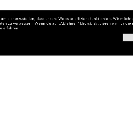
 sicherzustellen, dass unsere Website effizient funktioniert.
Wir möchte
äten zu verbessern.
Wenn du auf „Ablehnen“ klickst, aktivieren wir nur di
u erfahren.
ts & Sport-Sonnenbrillen Shoppen
•
Oakley Sportmode & Be