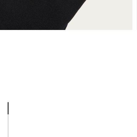
1 of 3:
Latitude
2 of 3:
Fleece