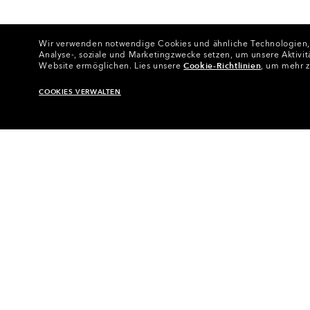
Wir verwenden notwendige Cookies und ähnliche Technologien, um
Analyse-, soziale und Marketingzwecke setzen, um unsere Aktivit
Website ermöglichen.
Lies unsere
Cookie-Richtlinien
, um mehr z
COOKIES VERWALTEN
Startseite
•
Oakley Training-Outfi