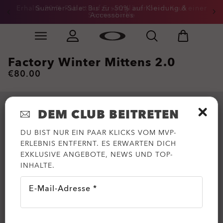
Erhalte 20 % Rabatt auf Ersatzgläser beim Kauf einer
Summer-Sale: Bis zu -50% auf Kleidung &
Sonnenbrille
Accessoires
Skip to
Slide 3 of 3. Erhalte 20 % Rabatt auf Ersatzgläser beim
main
content
Factory Winter Mittens 2.0
€80.00
DEM CLUB BEITRETEN
DU BIST NUR EIN PAAR KLICKS VOM MVP-
ERLEBNIS ENTFERNT. ES ERWARTEN DICH
EXKLUSIVE ANGEBOTE, NEWS UND TOP-
INHALTE.
E-Mail-Adresse *