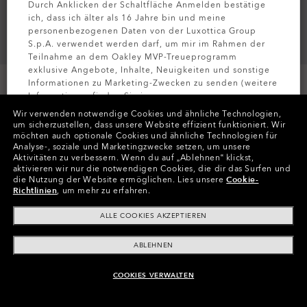
Durch Anklicken der Schaltfläche Anmelden bestätige
ich, dass ich älter als 16 Jahre bin und meine
personenbezogenen Daten von der Luxottica Group
S.p.A. verwendet werden darf, um mir im Rahmen der
Teilnahme an dem Oakley MVP-Treueprogramm
exklusive Angebote, Inhalte, Neuigkeiten und sonstige
Informationen zu Marketing-Zwecken zu senden (weitere
Informationen finden Sie in unserer
Datenschutzbestimmungen
).
Wir verwenden notwendige Cookies und ähnliche Technologien,
um sicherzustellen, dass unsere Website effizient funktioniert.
Wir
möchten auch optionale Cookies und ähnliche Technologien für
Farben (1)
Blackout
MELDEN SIE
Analyse-, soziale und Marketingzwecke setzen, um unsere
Aktivitäten zu verbessern.
Wenn du auf „Ablehnen“ klickst,
aktivieren wir nur die notwendigen Cookies, die dir das Surfen und
Größe
die Nutzung der Website ermöglichen.
Lies unsere
Cookie-
XXL
Richtlinien
, um mehr zu erfahren.
ALLE COOKIES AKZEPTIEREN
Größentabelle
ABLEHNEN
COOKIES VERWALTEN
ZUM WARENKORB HINZUFÜGEN
In Raten zahlen