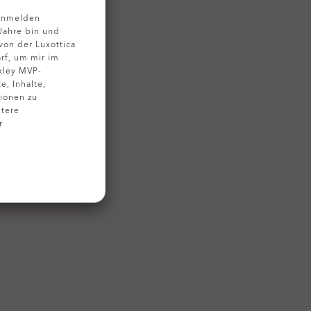
 Anmelden
 Jahre bin und
on der Luxottica
rf, um mir im
kley MVP-
, Inhalte,
ionen zu
tere
r