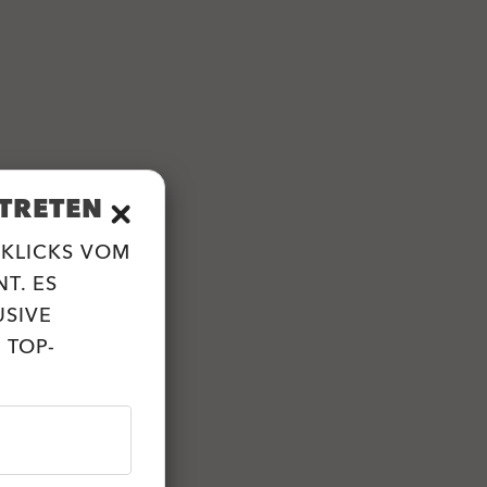
TRETEN
 KLICKS VOM
T. ES
USIVE
 TOP-