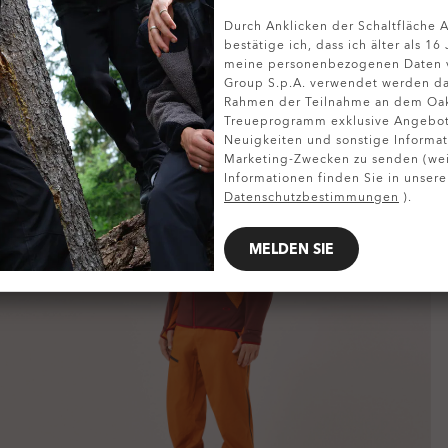
Durch Anklicken der Schaltfläche
DETAILS ANZEIGEN
bestätige ich, dass ich älter als 16
meine personenbezogenen Daten v
Group S.p.A. verwendet werden da
Rahmen der Teilnahme an dem Oa
Treueprogramm exklusive Angebote
Neuigkeiten und sonstige Informat
Marketing-Zwecken zu senden (wei
Informationen finden Sie in unsere
Datenschutzbestimmungen
).
MELDEN SIE