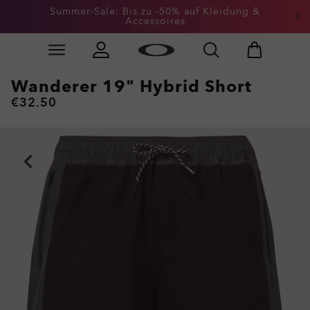
Summer-Sale: Bis zu -50% auf Kleidung &
Accessoires
Skip to
Slide 2 of 3. Summer-Sale: Bis zu -50% auf Kleidung &
main
content
Wanderer 19" Hybrid Short
€32.50