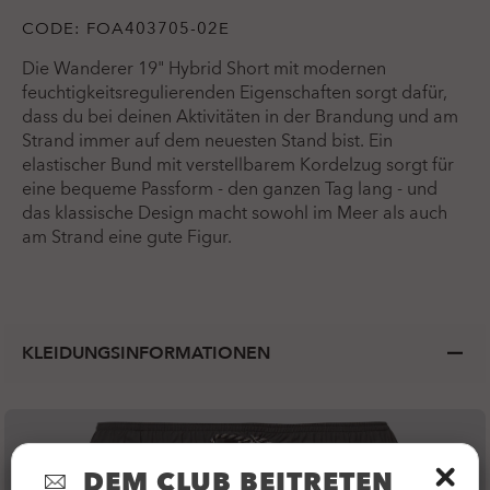
CODE:
FOA403705-02E
Die Wanderer 19" Hybrid Short mit modernen
feuchtigkeitsregulierenden Eigenschaften sorgt dafür,
dass du bei deinen Aktivitäten in der Brandung und am
Strand immer auf dem neuesten Stand bist. Ein
elastischer Bund mit verstellbarem Kordelzug sorgt für
eine bequeme Passform - den ganzen Tag lang - und
das klassische Design macht sowohl im Meer als auch
am Strand eine gute Figur.
KLEIDUNGSINFORMATIONEN
DEM CLUB BEITRETEN