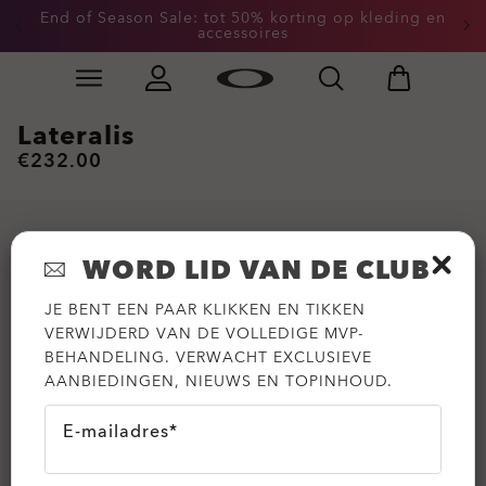
End of Season Sale: tot 50% korting op kleding en
accessoires
Skip to
Slide 2 of 3. End of Season Sale: tot 50% korting op k
main
content
Lateralis
€232.00
WORD LID VAN DE CLUB
JE BENT EEN PAAR KLIKKEN EN TIKKEN
VERWIJDERD VAN DE VOLLEDIGE MVP-
BEHANDELING. VERWACHT EXCLUSIEVE
AANBIEDINGEN, NIEUWS EN TOPINHOUD.
E-mailadres*