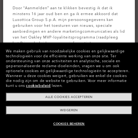
Door “Aanmelden” aan te klikken bevestig ik dat ik
minstens 16 jaar oud ben en ga ik ermee akkoord dat
Luxottica Group S.p.A. mijn persoonsgegevens kan
gebruiken voor het toesturen van nieuws, speciale
aanbiedingen en andere marketingcommunicaties als lid
van het Oakley MVP-loyaliteitsprogramma (raadpleeg
het
Privacybeleid
voor meer informatie).
PERSONALISEER HET
We maken gebruik van noodzakelijke cookies en gelijkwaardige
technologieën voor de efficiënte werking van onze site.
Ter
AANMELDEN
ondersteuning van onze activiteiten en analytische, sociale en
Kleuren (9)
Prizm Shallow Water Polarized
Glazen,
gepersonaliseerde reclame-doeleinden, vragen we u om ook
Matte Grey Ink
Montuur
optionele cookies en gelijkwaardige technologieën te accepteren.
Wanneer u deze cookies weigert, gebruiken we enkel de cookies
die nodig zijn om de website te gebruiken.
Voor meer informatie
Maat:
Universeel
kunt u ons
cookiebeleid
lezen.
Pasvorm
Strakke - Pasvorm Met Hoge Brug
ALLE COOKIES ACCEPTEREN
Formaatgids weergeven
WEIGEREN
Pas nu aan
COOKIES BEHEREN
AAN WINKELMAND TOEVOEGEN