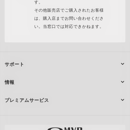
す。
その他販売店でご購入されたお客様
は、購入店までお問い合わせくださ
い。当窓口では対応できかねます。
サポート
注文の状況
情報
製品のお手入れ
お問い合わせ
ショッピングサポート
プレミアムサービス
大量注文とギフト
配送と返品
全てのサービスを表示
サイトマップ
製品の保証について
Oakleyのストアロケーターとストアマップ
採用情報
AI グラスの製品保証について