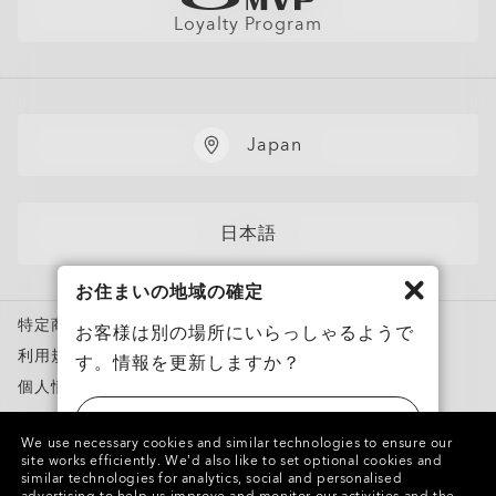
店舗の視力測定を予約する
直営店
フィットガイド
Loyalty Program
アポイントを予約する
メンバーズクラブ
AIグラスQ&A
自分にぴったりのフレームを見つけよう
News
各カテゴリー​
Japan
サングラス
スポーツサングラス
度付き対応メガネ
日本語
度付き対応サングラス
お住まいの地域の確定
トレーニングウェア
特定商取引法に基づく表記
お客様は別の場所にいらっしゃるようで
スノーゴーグル
利用規約
す。情報を更新しますか？
カスタムメガネ
個人情報保護方針
Oakley Meta
ニセモノを報告
アメリカ
特別キャンペーン
We use necessary cookies and similar technologies to ensure our
知的財産権
site works efficiently.
We’d also like to set optional cookies and
similar technologies for analytics, social and personalised
日本