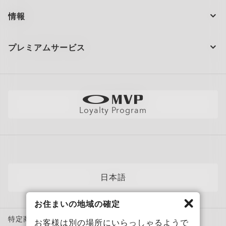
閉じる
ンズ、CR39およびポリカーボネートで実施。ブルーバイオレットラ
閉じる
閉じる
閉じる
超薄型でスリムなレンズ。
閉じる
注文の状況
閉じる
イトは450〜455nmです。（ISO TR20772:2018）
一日中快適な軽量デザイン。
情報
高い度数でもシャープでクリアな視界。
製品のお手入れ
お問い合わせ
ショッピングサポート
閉じる
プレミアムサービス
閉じる
大量注文とギフト
配送と返品
全てのサービスを表示
サイトマップ
製品の保証について
Oakleyのストアロケーターとストアマップ
採用情報
AI グラスの製品保証について
店舗の視力測定を予約する
直営店
フィットガイド
Loyalty Program
アポイントを予約する
メンバーズクラブ
AIグラスQ&A
自分にぴったりのフレームを見つけよう
News
各カテゴリー​
サングラス
日本語
スポーツサングラス
お住まいの地域の確定
度付き対応メガネ
特定商取引法に基づく表記
度付き対応サングラス
お客様は別の場所にいらっしゃるようで