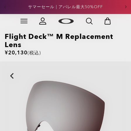
サマーセール | フットウェア最大50%OFF
サマーセール | アパレル最大50%OFF
Skip to
Slide 3 of 4. サマーセール | フットウェア最大50%OFF
main
content
Flight Deck™ M Replacement
Lens
¥20,130
(税込)