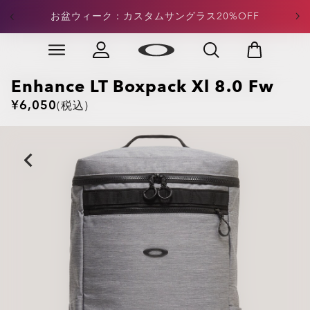
定価アパレル：合計¥15,000以上のご注文で20%OFFが
お盆ウィーク：カスタムサングラス20%OFF
適用
Skip to
Slide 3 of 4. 定価アパレル：合計¥15,000以上のご注文
main
content
Enhance LT Boxpack Xl 8.0 Fw
¥6,050
(税込)