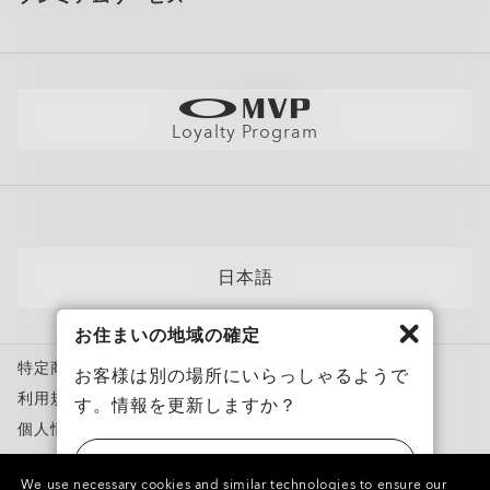
大量注文とギフト
配送と返品
全てのサービスを表示
サイトマップ
製品の保証について
Oakleyのストアロケーターとストアマップ
採用情報
AI グラスの製品保証について
店舗の視力測定を予約する
直営店
フィットガイド
Loyalty Program
アポイントを予約する
メンバーズクラブ
AIグラスQ&A
自分にぴったりのフレームを見つけよう
News
各カテゴリー​
サングラス
日本語
スポーツサングラス
お住まいの地域の確定
度付き対応メガネ
特定商取引法に基づく表記
度付き対応サングラス
お客様は別の場所にいらっしゃるようで
利用規約
す。情報を更新しますか？
トレーニングウェア
個人情報保護方針
スノーゴーグル
ニセモノを報告
アメリカ
カスタムメガネ
We use necessary cookies and similar technologies to ensure our