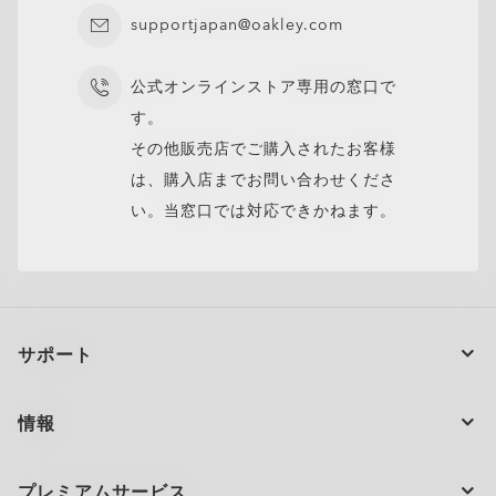
い度数を必要とする方に最適です。
スタム設計。視認エリアも最適化され、画面を見る毎日をよりスム
シャープなゲームプレイのための視覚コントラストの強化
スクリーンや周囲の光からのブルーバイオレットライト
様々な環境でまぶしさと反射光を軽減。
あなたの視力ニーズに特化したレンズデザインで、度付きに最適
護。
No need to switch glasses
１つのレンズで異なる距離をサポート。
O オーセンティックス 1.67 エクストラ シン
ーズに、より快適に。
エッジからエッジまで一貫してシャープでより広い視野を提
を保護します。
supportjapan@oakley.com
まぶしさ、眼精疲労、そして負担を軽減し、よりクリア
偏光レンズは、水面、雪、道路などの反射面からのまぶ
化されています。
UVA/UVB光線から保護し、ブルーバイオレットライトを
屋内外の視覚的なストレスを軽減します。
Smooth transition between distances
距離の変化も、自然にフィットする快適さ。
OLED＆LED用に最適化されており、セッション中に目が
傷、汚れ、水に対する耐久性により、レンズをより長く
強い度数でも歪みを軽減。
お客様の度付きに合わせてカスタムデザイン。
より速くスムーズなレンズカラーの変化。
な視界を得るのに役立ちます。
しさを軽減するために特別なフィルターを使用し、快適さを向上さ
デジタル機器のスクリーンの光に対応。
超薄型で超軽量、高い度数（+4.00を上回るまたは-4.00を下回る）
フィルタリング。
Corrects presbyopia and standard prescriptions
近視、遠視や老眼にも対応。
太陽からのブルーバイオレットライトから目を保護。
快適に保たれるようサポートします。
清潔に保ちます。
アクティブなライフスタイルにお勧め。様々な光の環境下でもク
デジタル機器のスクリーンの光に対応。
明瞭さと全体的な視覚的快適さを向上させます。
せます。
レーザー刻印されたオークリーロゴは、オリジナル製品であるこ
に対応します。
リアな視界を提
レーザー刻印されたオークリーロゴは、オリジナル製品であるこ
公式オンラインストア専用の窓口で
一貫した明瞭さとスタイルを持つ8つの最適化された幅広
屋内では目の疲れを軽減し、より多くのブルーバイオレ
あなたのスタイルをパーソナライズするための幅広いレン
とと品質を保証する証。
強い度数のレンズでもシャープでクリアな視界を提供。
Zero Power
フレームのみ
防汚および撥水コーティングはレンズをクリアに保ちま
現代のライフスタイルにぴったりなレンズ。
有害な紫外線を遮断し、目を保護します。
とと品質を保証する証。
いカラーバリエーション。
ットライトをフィルタリングします。**
スポーツ、ライフスタイル、環境に合わせた幅広いレン
あらゆる光の状況での普段使いに最適です。
ズカラー。
洗練されたデザインで控えめな印象を与えます。
す。
す。
No prescription, just pure Oakley style and protection.
度付きなし、メガネフレームのみ。
ズカラーと選択肢
軽量で薄型のレンズで一日中快適。
*ブルーバイオレットライトは400〜455nmの光：ISO TR20772-
*ISO 8980-3規格に基づき、すべての素材（1.50素材を除く）は
クリアからダーク（カテゴリー3）に変化するレンズはグレーの調光
*ブルーバイオレットライトは400〜455nmの光：ISO TR20772-
*屋外で99%以上のUVAおよびUVBをカット、室内では26～51%、
その他販売店でご購入されたお客様
Style without vision correction
スタイリッシュなフレームデザイン。
閉じる
*ブルーバイオレットライトは400〜455nmの光：ISO TR20772-
2018規格。（ISO：国際標準化機構 ––「眼科光学 眼鏡レンズ 短波
UVAを95％以上カットします。
閉じる
カテゴリーです。 Transitions® GEN S™ レンズは、23°Cの状況で
2018規格。（ISO：国際標準化機構 ––「眼科光学 眼鏡レンズ 短波
鋭い視界と一日中の目の快適さのために設計されていま
屋外では78～93%のブルーバイオレットを色ごとにCR39レンズで
Add protective coatings or lens colors
お好みのレンズを追加。
O Authentics 1.74 Ultra Thin
閉じる
2018規格。（ISO：国際標準化機構 ––「眼科光学 眼鏡レンズ 短波
長可視太陽放射と眼、FD ISO/TR 20772」）
は、購入店までお問い合わせくださ
閉じる
使用した際には、70%の透過率に戻るのがより早く、14%未満の透
長可視太陽放射と眼、FD ISO/TR 20772」）
す。
テストした結果、フィルタリングします。ブルーバイオレットライ
Everyday comfort and versatility
快適なフィット感と多様性。
長可視太陽放射と眼、FD ISO/TR 20772」）
過率を達成します。
オークリーのレンズの中でも最も薄く軽量で、快適さやスタイルを
トは450〜455nmで測定されます。（ISO TR20772:2018）
い。当窓口では対応できかねます。
**テストはプレミアム反射防止コーティングを施したグレー
閉じる
犠牲にすることなく、高い度数（+6.00以上または–6.00以下）に対
Transitions® XTRActive® ニュージェネレーションおよびクリアレ
閉じる
応するように設計されています。
閉じる
ンズ、CR39およびポリカーボネートで実施。ブルーバイオレットラ
閉じる
閉じる
閉じる
超薄型でスリムなレンズ。
閉じる
閉じる
イトは450〜455nmです。（ISO TR20772:2018）
一日中快適な軽量デザイン。
高い度数でもシャープでクリアな視界。
閉じる
サポート
閉じる
注文の状況
情報
製品のお手入れ
お問い合わせ
ショッピングサポート
プレミアムサービス