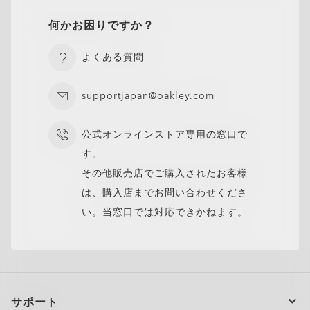
まぶしさ、眼精疲労、そして負担を軽減し、よりクリア
偏光レンズは、水面、雪、道路などの反射面からのまぶ
化されています。
UVA/UVB光線から保護し、ブルーバイオレットライトを
屋内外の視覚的なストレスを軽減します。
Smooth transition between distances
距離の変化も、自然にフィットする快適さ。
OLED＆LED用に最適化されており、セッション中に目が
傷、汚れ、水に対する耐久性により、レンズをより長く
強い度数でも歪みを軽減。
お客様の度付きに合わせてカスタムデザイン。
より速くスムーズなレンズカラーの変化。
な視界を得るのに役立ちます。
しさを軽減するために特別なフィルターを使用し、快適さを向上さ
デジタル機器のスクリーンの光に対応。
超薄型で超軽量、高い度数（+4.00を上回るまたは-4.00を下回る）
フィルタリング。
Corrects presbyopia and standard prescriptions
近視、遠視や老眼にも対応。
太陽からのブルーバイオレットライトから目を保護。
快適に保たれるようサポートします。
清潔に保ちます。
何かお困りですか？
アクティブなライフスタイルにお勧め。様々な光の環境下でもク
デジタル機器のスクリーンの光に対応。
明瞭さと全体的な視覚的快適さを向上させます。
せます。
レーザー刻印されたオークリーロゴは、オリジナル製品であるこ
に対応します。
リアな視界を提
レーザー刻印されたオークリーロゴは、オリジナル製品であるこ
一貫した明瞭さとスタイルを持つ8つの最適化された幅広
屋内では目の疲れを軽減し、より多くのブルーバイオレ
あなたのスタイルをパーソナライズするための幅広いレン
とと品質を保証する証。
強い度数のレンズでもシャープでクリアな視界を提供。
Zero Power
フレームのみ
防汚および撥水コーティングはレンズをクリアに保ちま
現代のライフスタイルにぴったりなレンズ。
有害な紫外線を遮断し、目を保護します。
とと品質を保証する証。
いカラーバリエーション。
ットライトをフィルタリングします。**
スポーツ、ライフスタイル、環境に合わせた幅広いレン
あらゆる光の状況での普段使いに最適です。
ズカラー。
洗練されたデザインで控えめな印象を与えます。
よくある質問
す。
No prescription, just pure Oakley style and protection.
度付きなし、メガネフレームのみ。
ズカラーと選択肢
軽量で薄型のレンズで一日中快適。
*ブルーバイオレットライトは400〜455nmの光：ISO TR20772-
*ISO 8980-3規格に基づき、すべての素材（1.50素材を除く）は
クリアからダーク（カテゴリー3）に変化するレンズはグレーの調光
*ブルーバイオレットライトは400〜455nmの光：ISO TR20772-
*屋外で99%以上のUVAおよびUVBをカット、室内では26～51%、
Style without vision correction
スタイリッシュなフレームデザイン。
閉じる
*ブルーバイオレットライトは400〜455nmの光：ISO TR20772-
2018規格。（ISO：国際標準化機構 ––「眼科光学 眼鏡レンズ 短波
UVAを95％以上カットします。
閉じる
カテゴリーです。 Transitions® GEN S™ レンズは、23°Cの状況で
2018規格。（ISO：国際標準化機構 ––「眼科光学 眼鏡レンズ 短波
鋭い視界と一日中の目の快適さのために設計されていま
屋外では78～93%のブルーバイオレットを色ごとにCR39レンズで
Add protective coatings or lens colors
お好みのレンズを追加。
O Authentics 1.74 Ultra Thin
閉じる
2018規格。（ISO：国際標準化機構 ––「眼科光学 眼鏡レンズ 短波
長可視太陽放射と眼、FD ISO/TR 20772」）
supportjapan@oakley.com
閉じる
使用した際には、70%の透過率に戻るのがより早く、14%未満の透
長可視太陽放射と眼、FD ISO/TR 20772」）
す。
テストした結果、フィルタリングします。ブルーバイオレットライ
Everyday comfort and versatility
快適なフィット感と多様性。
長可視太陽放射と眼、FD ISO/TR 20772」）
過率を達成します。
オークリーのレンズの中でも最も薄く軽量で、快適さやスタイルを
トは450〜455nmで測定されます。（ISO TR20772:2018）
**テストはプレミアム反射防止コーティングを施したグレー
閉じる
犠牲にすることなく、高い度数（+6.00以上または–6.00以下）に対
公式オンラインストア専用の窓口で
Transitions® XTRActive® ニュージェネレーションおよびクリアレ
閉じる
応するように設計されています。
閉じる
ンズ、CR39およびポリカーボネートで実施。ブルーバイオレットラ
閉じる
閉じる
閉じる
超薄型でスリムなレンズ。
す。
閉じる
閉じる
イトは450〜455nmです。（ISO TR20772:2018）
一日中快適な軽量デザイン。
その他販売店でご購入されたお客様
高い度数でもシャープでクリアな視界。
は、購入店までお問い合わせくださ
閉じる
い。当窓口では対応できかねます。
閉じる
サポート