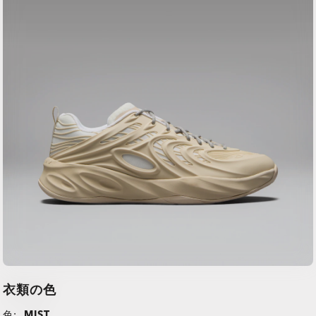
衣類の色
色:
MIST