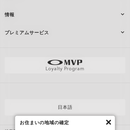
注文の状況
情報
製品のお手入れ
お問い合わせ
ショッピングサポート
プレミアムサービス
大量注文とギフト
配送と返品
全てのサービスを表示
サイトマップ
製品の保証について
Oakleyのストアロケーターとストアマップ
採用情報
AI グラスの製品保証について
店舗の視力測定を予約する
直営店
フィットガイド
Loyalty Program
アポイントを予約する
メンバーズクラブ
AIグラスQ&A
自分にぴったりのフレームを見つけよう
News
各カテゴリー​
サングラス
日本語
スポーツサングラス
お住まいの地域の確定
度付き対応メガネ