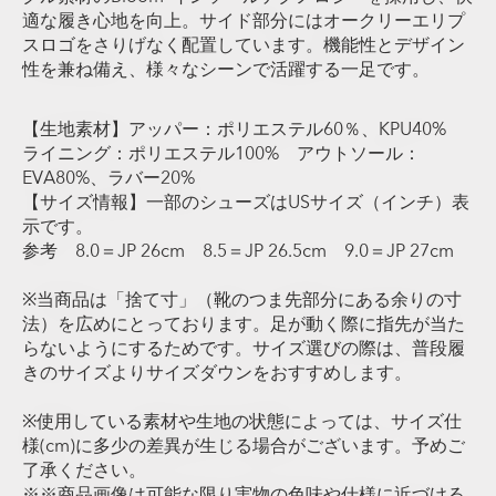
適な履き心地を向上。サイド部分にはオークリーエリプ
スロゴをさりげなく配置しています。機能性とデザイン
性を兼ね備え、様々なシーンで活躍する一足です。
【生地素材】アッパー：ポリエステル60％、KPU40%
ライニング：ポリエステル100% アウトソール：
EVA80%、ラバー20%
【サイズ情報】一部のシューズはUSサイズ（インチ）表
示です。
参考 8.0＝JP 26cm 8.5＝JP 26.5cm 9.0＝JP 27cm
※当商品は「捨て寸」（靴のつま先部分にある余りの寸
法）を広めにとっております。足が動く際に指先が当た
らないようにするためです。サイズ選びの際は、普段履
きのサイズよりサイズダウンをおすすめします。
※使用している素材や生地の状態によっては、サイズ仕
様(cm)に多少の差異が生じる場合がございます。予めご
了承ください。
※※商品画像は可能な限り実物の色味や仕様に近づける