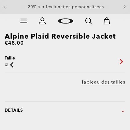
Soldes de fin de saison : jusqu’à -50% sur
-20% sur les lunettes personnalisées
vêtements et accessoires
Skip to
Slide 2 of 3. Soldes de fin de saison : jusqu’à -50% su
main
content
Alpine Plaid Reversible Jacket
€48.00
Taille
XL
Tableau des tailles
DÉTAILS