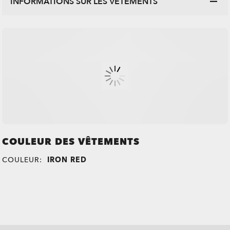
INFORMATIONS SUR LES VÊTEMENTS
COULEUR DES VÊTEMENTS
COULEUR:
IRON RED
all brands check