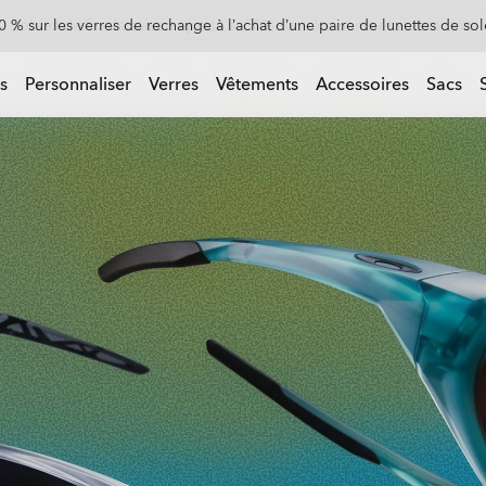
Soldes de fin de saison : jusqu’à -50% sur vêtements et accessoires
-20% sur les lunettes personnalisées
r vêtements et accessoires
s
Personnaliser
Verres
Vêtements
Accessoires
Sacs