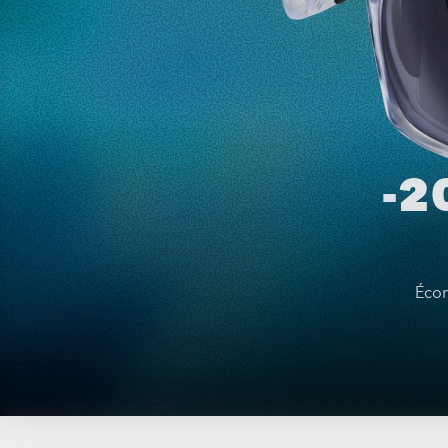
-2
Écon