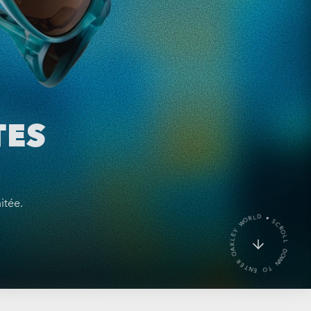
TES
itée.
O
T
E
N
N
T
W
E
O
R
D
O
L
A
L
K
O
L
R
E
C
Y
S
W
O
D
R
L