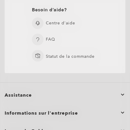
Besoin d’aide?
Centre d'aide
FAQ
Statut de la commande
Assistance
Statut de la commande
Informations sur l'entreprise
Annuler ou retourner/échanger une commande
Commandes groupées et cadeaux
Entretien du produit