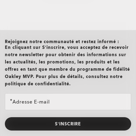
T-shirts et maillots
Vêtements décontractés et casua
Top et vêtements techniques Oa
all brands check
Rejoignez notre communauté et restez informé :
En cliquant sur S’inscrire, vous acceptez de recevoir
notre newsletter pour obtenir des informations sur
les actualités, les promotions, les produits et les
offres en tant que membre du programme de fidélité
Oakley MVP. Pour plus de détails, consultez notre
politique de confidentialité.
Adresse E-mail
S’INSCRIRE