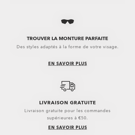
Voir tout
Voir tout
Voir tout
Sacs
Bas
Chaussures mon
Sacs à dos
Boardshorts
Tongs & Sanda
Sacs & Valises
Shorts Hybrides
Baskets
TROUVER LA MONTURE PARFAITE
Des styles adaptés à la forme de votre visage.
Trolleys
Pantalons
Équipement
Shorts
EN SAVOIR PLUS
Belts
Nouveautés
Gants
Hauts
Casquettes et bonnets
Vêtements d’extérieur
LIVRAISON GRATUITE
Petits essentiels
Sweats à capuche & Sweats
Livraison gratuite pour les commandes
Chaussettes
Polos
supérieures à €50.
Nouveautés
Chemises
EN SAVOIR PLUS