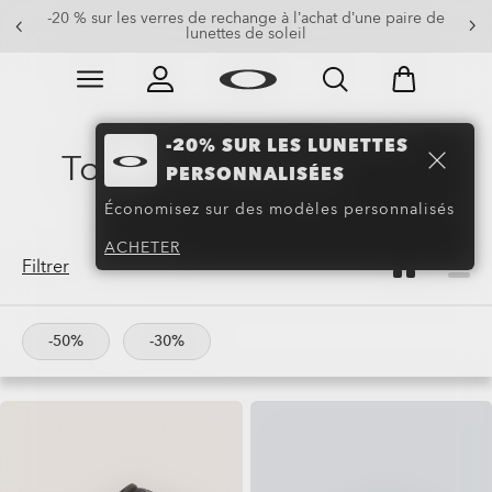
-20 % sur les verres de rechange à l’achat d’une paire de
lunettes de soleil
Skip to
Slide 3 of 3. -20 % sur les verres de rechange à l’achat
main
content
-20% SUR LES LUNETTES
Tongs & Sandales
(15)
PERSONNALISÉES
Économisez sur des modèles personnalisés
ACHETER
Filtrer
-50%
-30%