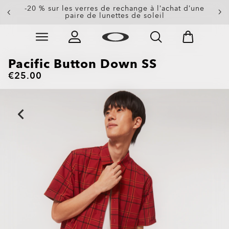
-20 % sur les verres de rechange à l’achat d’une
paire de lunettes de soleil
Skip to
Slide 3 of 3. -20 % sur les verres de rechange à l’achat
main
content
Pacific Button Down SS
€25.00