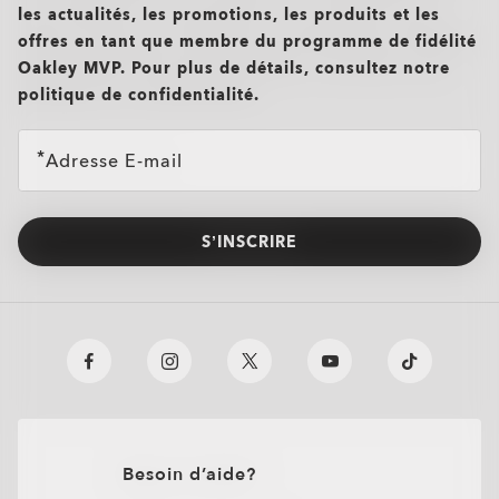
les actualités, les promotions, les produits et les
offres en tant que membre du programme de fidélité
Oakley MVP. Pour plus de détails, consultez notre
politique de confidentialité.
Adresse E-mail
S’INSCRIRE
O Authentics 1.50 aminci
TRANSITIONS®
XTRACTIVE® NEW
Un verre solide à utiliser au quotidien pour des corrections
faibles (+1,50 à -1,50). Léger, durable et parfait pour un port
GENERATION
occasionnel.
TRANSITIONS® LIGHT
TRANSITIONS® GEN S™
Design mince et peu encombrant pour un confort
Besoin d’aide?
INTELLIGENT LENSES™
quotidien
VERRES SOLAIRES
PRIZM GAMING™ 2.0
Résistant aux chocs pour plus de tranquillité d'esprit
Unifocaux