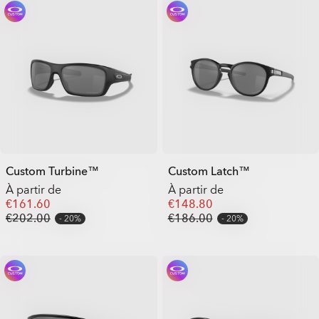
Custom Turbine™
Custom Latch™
À partir de
À partir de
€161.60
€148.80
€202.00
€186.00
20%
20%