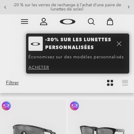
-20 % sur les verres de rechange à l’achat d’une paire de
lunettes de soleil
Skip to
Slide 3 of 3. -20 % sur les verres de rechange à l’achat
main
content
-20% SUR LES LUNETTES
Lunettes soleil
PERSONNALISÉES
Lifestyle
(24)
Économisez sur des modèles personnalisés
ACHETER
Filtrer