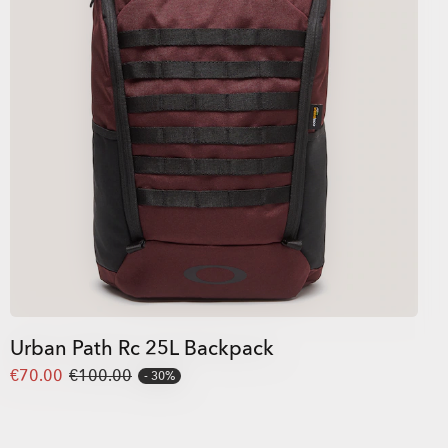
Urban Path Rc 25L Backpack
€70.00
€100.00
30%