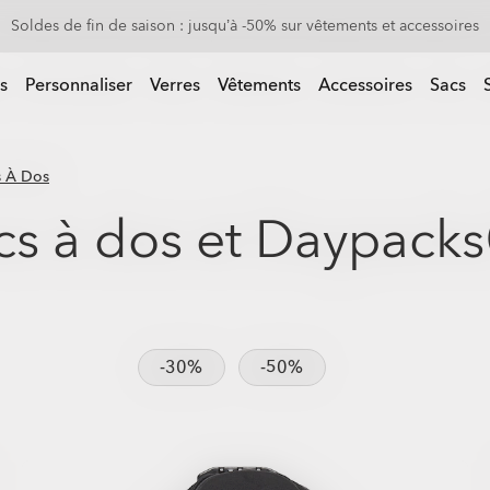
0 % sur les verres de rechange à l’achat d’une paire de lunettes de sol
 d’une paire de lunettes de soleil
s
Personnaliser
Verres
Vêtements
Accessoires
Sacs
s À Dos
cs à dos et Daypacks
-30%
-50%