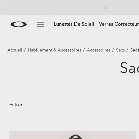
-2
Skip to
Slide 3 of 3. -20 % sur les verres de rechange à l’achat
Lunettes De Soleil
Verres Correcteur
main
content
/
/
/
/
Accueil
Habillement & Accessoires
Accessoires
Sacs
Sac
Sa
Filtrer