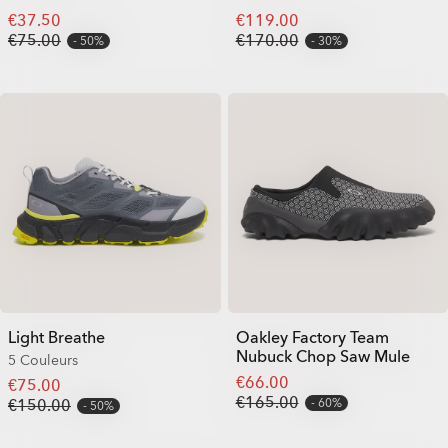
€37.50
€119.00
€75.00
€170.00
50%
30%
Light Breathe
Oakley Factory Team
Nubuck Chop Saw Mule
5 Couleurs
€66.00
€75.00
€165.00
€150.00
60%
50%