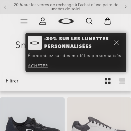
-20 % sur les verres de rechange à l’achat d’une paire de
-20% sur les lunettes personnalisées
lunettes de soleil
Skip to
Slide 1 of 3. -20% sur les lunettes personnalisées
main
content
-20% SUR LES LUNETTES
Sneakers & Baskets en
PERSONNALISÉES
Promo
(26)
Économisez sur des modèles personnalisés
ACHETER
Filtrer