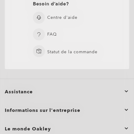
Besoin d’aide?
Centre d'aide
FAQ
Statut de la commande
Assistance
Statut de la commande
Informations sur l'entreprise
Annuler ou retourner/échanger une commande
Commandes groupées et cadeaux
Entretien du produit
Le monde Oakley