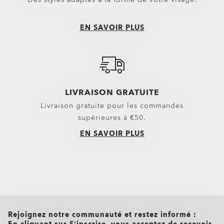
Trolleys
Pantalons
Équipement
Shorts
EN SAVOIR PLUS
Belts
Nouveautés
Gants
Hauts
Casquettes et bonnets
Vêtements d’extérieur
LIVRAISON GRATUITE
Petits essentiels
Sweats à capuche & Sweats
Livraison gratuite pour les commandes
Chaussettes
Polos
supérieures à €50.
Nouveautés
Chemises
EN SAVOIR PLUS
T-shirts et maillots
Vêtements décontractés et casua
Top et vêtements techniques Oa
all brands check
Rejoignez notre communauté et restez informé :