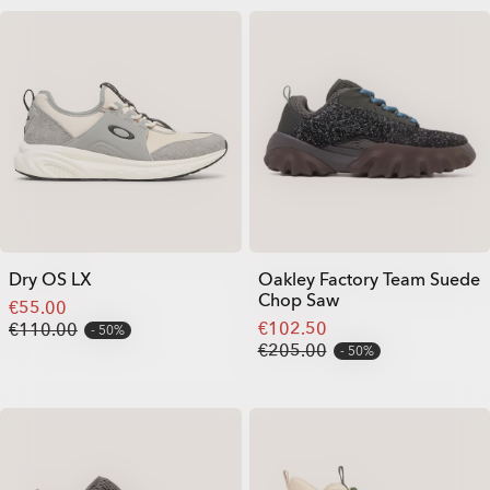
Dry OS LX
Oakley Factory Team Suede
Chop Saw
€55.00
€102.50
€110.00
50%
€205.00
50%