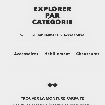
EXPLORER
PAR
CATÉGORIE
Voir tout:
Habillement & Accessoires
Accessoires
Habillement
Chaussures
Voir tout
Voir tout
Voir tout
Sacs
Bas
Chaussures mon
Sacs à dos
Boardshorts
Tongs & Sandal
Sacs & Valises
Shorts Hybrides
Baskets
TROUVER LA MONTURE PARFAITE
Des styles adaptés à la forme de votre visage.