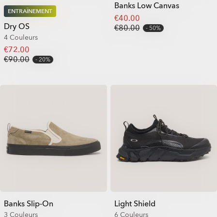
Banks Low Canvas
ENTRAÎNEMENT
€40.00
Dry OS
€80.00
50%
4 Couleurs
€72.00
€90.00
20%
Banks Slip-On
Light Shield
3 Couleurs
6 Couleurs