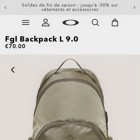
-20 % sur les verres de rechange à l’achat d’une
Soldes de fin de saison : jusqu’à -50% sur
paire de lunettes de soleil
vêtements et accessoires
Skip to
Slide 3 of 3. -20 % sur les verres de rechange à l’achat
main
content
Fgl Backpack L 9.0
€70.00