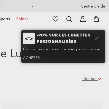
eil
Centre d'aide
Sports
Soldes
-20% SUR LES LUNETTES
PERSONNALISÉES
e Lunettes
(48)
Économisez sur des modèles personnalisés
ACHETER
Trier par