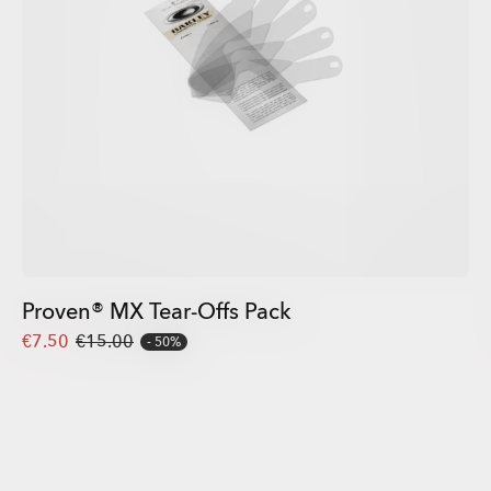
Proven® MX Tear-Offs Pack
€7.50
€15.00
50%