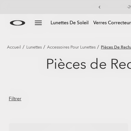
-2
Skip to
Slide 3 of 3. -20 % sur les verres de rechange à l’achat
Lunettes De Soleil
Verres Correcteur
main
content
/
/
/
Accueil
Lunettes
Accessoires Pour Lunettes
Pièces De Rec
Pièces de Re
Filtrer