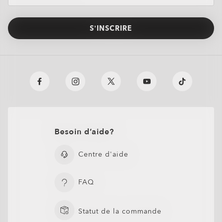
S’INSCRIRE
Besoin d’aide?
Centre d'aide
FAQ
O Authentics 1.50 aminci
TRANSITIONS®
Statut de la commande
XTRACTIVE® NEW
Un verre solide à utiliser au quotidien pour des corrections