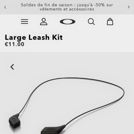
-20 % sur les verres de rechange à l’achat d’une
Soldes de fin de saison : jusqu’à -50% sur
paire de lunettes de soleil
vêtements et accessoires
Skip to
Slide 3 of 3. -20 % sur les verres de rechange à l’achat
main
content
Large Leash Kit
€11.00