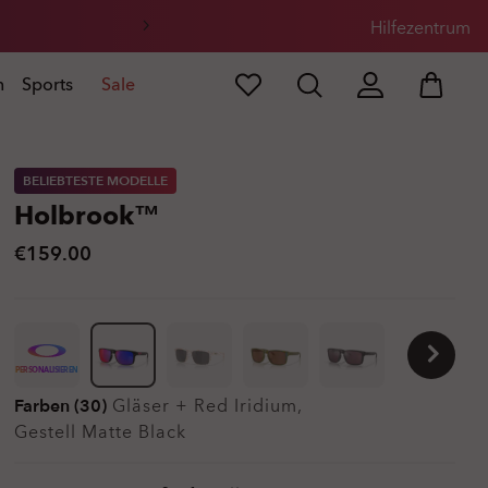
Hilfezentrum
n
Sports
Sale
BELIEBTESTE MODELLE
Holbrook™
€159.00
PERSONALISIEREN
Farben (30)
Gläser
+ Red Iridium
,
Gestell
Matte Black