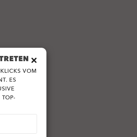
TRETEN
 KLICKS VOM
T. ES
USIVE
 TOP-