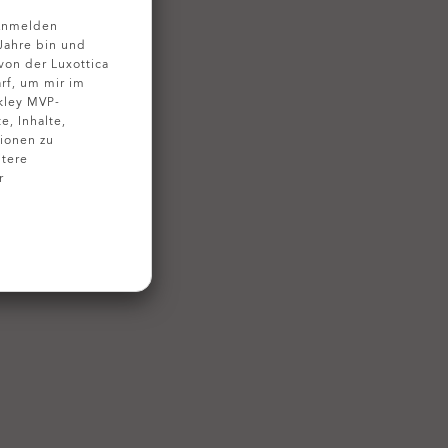
 Anmelden
 Jahre bin und
on der Luxottica
rf, um mir im
kley MVP-
, Inhalte,
ionen zu
tere
r