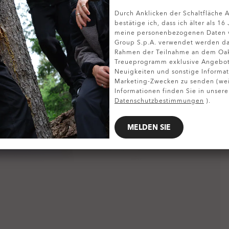
Durch Anklicken der Schaltfläche
DETAILS ANZEIGEN
bestätige ich, dass ich älter als 16
meine personenbezogenen Daten v
Group S.p.A. verwendet werden da
Rahmen der Teilnahme an dem Oa
Treueprogramm exklusive Angebote
Neuigkeiten und sonstige Informat
Marketing-Zwecken zu senden (wei
Informationen finden Sie in unsere
Datenschutzbestimmungen
).
MELDEN SIE