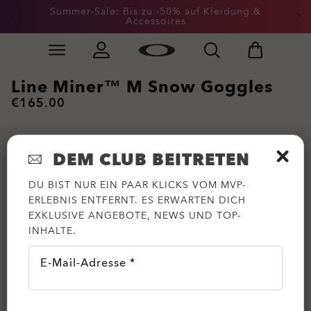
Erhalte 20 % Rabatt auf Ersatzgläser beim Kauf einer
Summer-Sale: Bis zu -50% auf Kleidung &
Sonnenbrille
Accessoires
Skip to
main
content
Line Miner™ M Snow Goggles
€165.00
DEM CLUB BEITRETEN
DU BIST NUR EIN PAAR KLICKS VOM MVP-
ERLEBNIS ENTFERNT. ES ERWARTEN DICH
EXKLUSIVE ANGEBOTE, NEWS UND TOP-
INHALTE.
E-Mail-Adresse *