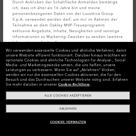
Durch Anklicken der Schaltfläche Anmelden bestätige
ich, dass ich älter als 16 Jahre bin und meine
personenbezogenen Daten von der Luxottica Group
S.p.A. verwendet werden darf, um mir im Rahmen der
Teilnahme an dem Oakley MVP-Treueprogramm
exklusive Angebote, Inhalte, Neuigkeiten und sonstige
Informationen zu Marketing-Zwecken zu senden (weitere
Informationen finden Sie in unserer
PERSONALISIEREN
Datenschutzbestimmungen
).
Wir verwenden essenzielle Cookies und ähnliche Verfahren, damit
unsere Website effizient funktioniert.
Darüber hinaus möchten wir
optionale Cookies und ähnliche Technologien für Analyse-, Social
Farben (26)
Gläser
Prizm Snow Black Iridium
,
MELDEN SIE
Media- und Marketingzwecke setzen, die uns helfen, unsere
Band
Matte Black
Leistungen zu verbessern.
Wenn Sie auf „Ablehnen“ klicken,
werden wir nur die essenziellen Cookies aktivieren, die für den
Besuch und das Durchsuchen unserer Website nötig sind.
Erfahren
Sie mehr darüber in unserer
Cookie-Richtlinie
.
Jetzt Personalisieren
ALLE COOKIES AKZEPTIEREN
ABLEHNEN
In Raten zahlen
COOKIES VERWALTEN
ZUM WARENKORB HINZUFÜGEN