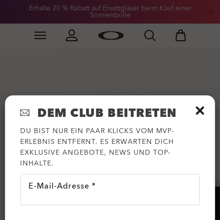
Erhalte 20 % Rabatt auf Ersatzgläser beim Kauf einer
Sonnenbrille
Skip to
Slide 3 of 3. Erhalte 20 % Rabatt auf Ersatzgläser beim
main
content
it personally">
DEM CLUB BEITRETEN
DU BIST NUR EIN PAAR KLICKS VOM MVP-
ERLEBNIS ENTFERNT. ES ERWARTEN DICH
EXKLUSIVE ANGEBOTE, NEWS UND TOP-
INHALTE.
E-Mail-Adresse *
HILFE?