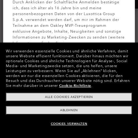
Durch Anklicken der Schaltfläche Anmelden bestätige
ich, dass ich älter als 16 Jahre bin und meine
personenbezogenen Daten von der Luxottica Group
S.p.A. verwendet werden darf, um mir im Rahmen der
Teilnahme an dem Oakley MVP-Treueprogramm
exklusive Angebote, Inhalte, Neuigkeiten und sonstige
Informationen zu Marketing-Zwecken zu senden (weitere
Informationen finden Sie in unserer
Datenschutzbestimmungen
).
Wir verwenden essenzielle Cookies und ähnliche Verfahren, damit
unsere Website effizient funktioniert.
Darüber hinaus möchten wir
WE HOPE YOU TAKE
optionale Cookies und ähnliche Technologien für Analyse-, Social
MELDEN SIE
Media- und Marketingzwecke setzen, die uns helfen, unsere
IT PERSONALLY
Leistungen zu verbessern.
Wenn Sie auf „Ablehnen“ klicken,
werden wir nur die essenziellen Cookies aktivieren, die für den
Besuch und das Durchsuchen unserer Website nötig sind.
Erfahren
Personalisiere Custom-Brillen passend zu deinem
Sie mehr darüber in unserer
Cookie-Richtlinie
.
Vibe.
ALLE COOKIES AKZEPTIEREN
BESTSELLER
ENTWERFE DEIN MODELL
ABLEHNEN
COOKIES VERWALTEN
PERSONALISIERE EINEN BESTSELLER