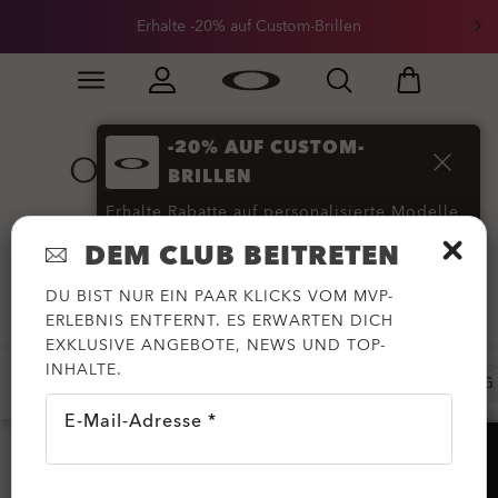
Erhalte -20% auf Custom-Brillen
Skip to
Slide 1 of 3. Erhalte -20% auf Custom-Brillen
main
content
-20% AUF CUSTOM-
Oakley Sportmode &
BRILLEN
Bekleidung
(114)
Erhalte Rabatte auf personalisierte Modelle
DEM CLUB BEITRETEN
JETZT KAUFEN
DU BIST NUR EIN PAAR KLICKS VOM MVP-
Filtern
ERLEBNIS ENTFERNT. ES ERWARTEN DICH
EXKLUSIVE ANGEBOTE, NEWS UND TOP-
INHALTE.
BEKLEIDUNG
SCHUHE
ACCESSOIRES
NEUZUG
E-Mail-Adresse *
HILFE?