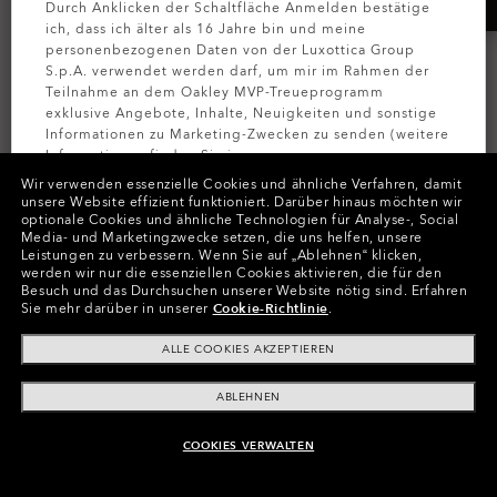
Durch Anklicken der Schaltfläche Anmelden bestätige
ich, dass ich älter als 16 Jahre bin und meine
personenbezogenen Daten von der Luxottica Group
S.p.A. verwendet werden darf, um mir im Rahmen der
Teilnahme an dem Oakley MVP-Treueprogramm
exklusive Angebote, Inhalte, Neuigkeiten und sonstige
Informationen zu Marketing-Zwecken zu senden (weitere
Informationen finden Sie in unserer
Datenschutzbestimmungen
).
Wir verwenden essenzielle Cookies und ähnliche Verfahren, damit
unsere Website effizient funktioniert.
Darüber hinaus möchten wir
Bark New Short Sleeve
O-Bold Ellipse
optionale Cookies und ähnliche Technologien für Analyse-, Social
MELDEN SIE
Media- und Marketingzwecke setzen, die uns helfen, unsere
6 Farben
€30.00
Leistungen zu verbessern.
Wenn Sie auf „Ablehnen“ klicken,
€30.00
werden wir nur die essenziellen Cookies aktivieren, die für den
Besuch und das Durchsuchen unserer Website nötig sind.
Erfahren
Sie mehr darüber in unserer
Cookie-Richtlinie
.
ALLE COOKIES AKZEPTIEREN
ABLEHNEN
COOKIES VERWALTEN