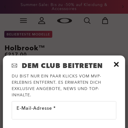
Summer-Sale: Bis zu -50% auf Kleidung &
Accessoires
Skip to
Slide 2 of 3. Summer-Sale: Bis zu -50% auf Kleidung &
main
content
BELIEBTESTE MODELLE
Holbrook™
€217.00
DEM CLUB BEITRETEN
DU BIST NUR EIN PAAR KLICKS VOM MVP-
ERLEBNIS ENTFERNT. ES ERWARTEN DICH
EXKLUSIVE ANGEBOTE, NEWS UND TOP-
INHALTE.
E-Mail-Adresse *