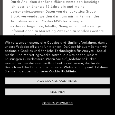
Durch Anklicken der Schaltfläche Anmelden bestätige
ich, dass ich älter als 16 Jahre bin und meine
personenbezogenen Daten von der Luxottica Group
S.p.A. verwendet werden darf, um mir im Rahmen der
Teilnahme an dem Oakley MVP-Treueprogramm
exklusive Angebote, Inhalte, Neuigkeiten und sonstige
Informationen zu Marketing-Zwecken zu senden (weitere
Informationen finden Sie in unserer
Datenschutzbestimmungen
).
Wir verwenden essenzielle Cookies und ähnliche Verfahren, damit
unsere Website effizient funktioniert.
Darüber hinaus möchten wir
optionale Cookies und ähnliche Technologien für Analyse-, Social
PERSONALISIEREN
MELDEN SIE
Media- und Marketingzwecke setzen, die uns helfen, unsere
Leistungen zu verbessern.
Wenn Sie auf „Ablehnen“ klicken,
Farben (29)
Gläser
Prizm Sapphire Polarized
,
werden wir nur die essenziellen Cookies aktivieren, die für den
Besuch und das Durchsuchen unserer Website nötig sind.
Erfahren
Gestell
Matte Black
Sie mehr darüber in unserer
Cookie-Richtlinie
.
ALLE COOKIES AKZEPTIEREN
Größe:
Eine Größe für alle
Passform
Normale - Mit Hohem Steg
ABLEHNEN
Größenanleitung ansehen
COOKIES VERWALTEN
ZUM WARENKORB HINZUFÜGEN
Jetzt Personalisieren