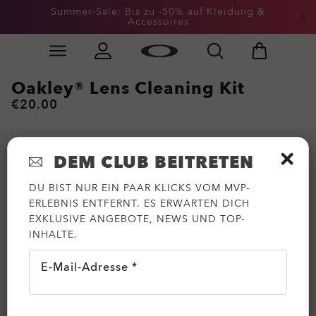
Summer-Sale: Bis zu -50% auf Kleidung &
Accessoires
Skip to
Slide 2 of 3. Summer-Sale: Bis zu -50% auf Kleidung &
main
content
Oakley® Lens Cleaning Kit
€20.00
DEM CLUB BEITRETEN
DU BIST NUR EIN PAAR KLICKS VOM MVP-
ERLEBNIS ENTFERNT. ES ERWARTEN DICH
EXKLUSIVE ANGEBOTE, NEWS UND TOP-
INHALTE.
E-Mail-Adresse *