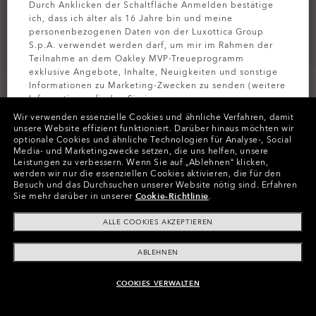
Durch Anklicken der Schaltfläche Anmelden bestätige
ich, dass ich älter als 16 Jahre bin und meine
personenbezogenen Daten von der Luxottica Group
S.p.A. verwendet werden darf, um mir im Rahmen der
Teilnahme an dem Oakley MVP-Treueprogramm
exklusive Angebote, Inhalte, Neuigkeiten und sonstige
Informationen zu Marketing-Zwecken zu senden (weitere
Informationen finden Sie in unserer
Datenschutzbestimmungen
).
Wir verwenden essenzielle Cookies und ähnliche Verfahren, damit
unsere Website effizient funktioniert.
Darüber hinaus möchten wir
optionale Cookies und ähnliche Technologien für Analyse-, Social
Farben (1)
Black
MELDEN SIE
Media- und Marketingzwecke setzen, die uns helfen, unsere
Leistungen zu verbessern.
Wenn Sie auf „Ablehnen“ klicken,
werden wir nur die essenziellen Cookies aktivieren, die für den
Besuch und das Durchsuchen unserer Website nötig sind.
Erfahren
Sie mehr darüber in unserer
Cookie-Richtlinie
.
In Raten zahlen
ALLE COOKIES AKZEPTIEREN
ABLEHNEN
COOKIES VERWALTEN
ZUM WARENKORB HINZUFÜGEN