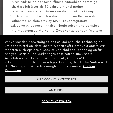
Durch Anklicken der Schaltfläche Anmelden bestätige
ich, dass ich älter als 16 Jahre bin und meine
personenbezogenen Daten von der Luxottica Group
S.p.A. verwendet werden darf, um mir im Rahmen der
Teilnahme an dem Oakley MVP-Treueprogramm
exklusive Angebote, Inhalte, Neuigkeiten und sonstige
Informationen zu Marketing-Zwecken zu senden (weitere
Informationen finden Sie in unserer
Datenschutzbestimmungen
).
Wir verwenden notwendige Cookies und ähnliche Technologien,
um sicherzustellen, dass unsere Website effizient funktioniert.
Wir
möchten auch optionale Cookies und ähnliche Technologien für
Farben (7)
Gläser
Prizm Sapphire
,
MELDEN SIE
Analyse-, soziale und Marketingzwecke setzen, um unsere
Aktivitäten zu verbessern.
Wenn du auf „Ablehnen“ klickst,
aktivieren wir nur die notwendigen Cookies, die dir das Surfen und
die Nutzung der Website ermöglichen.
Lies unsere
Cookie-
Richtlinien
, um mehr zu erfahren.
In Raten zahlen
ALLE COOKIES AKZEPTIEREN
ABLEHNEN
COOKIES VERWALTEN
ZUM WARENKORB HINZUFÜGEN