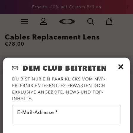
Summer-Sale: Bis zu -50% auf Kleidung &
Erhalte -20% auf Custom-Brillen
Accessoires
Skip to
Slide 2 of 3. Summer-Sale: Bis zu -50% auf Kleidung &
main
content
Cables Replacement Lens
€78.00
DEM CLUB BEITRETEN
DU BIST NUR EIN PAAR KLICKS VOM MVP-
ERLEBNIS ENTFERNT. ES ERWARTEN DICH
EXKLUSIVE ANGEBOTE, NEWS UND TOP-
INHALTE.
E-Mail-Adresse *