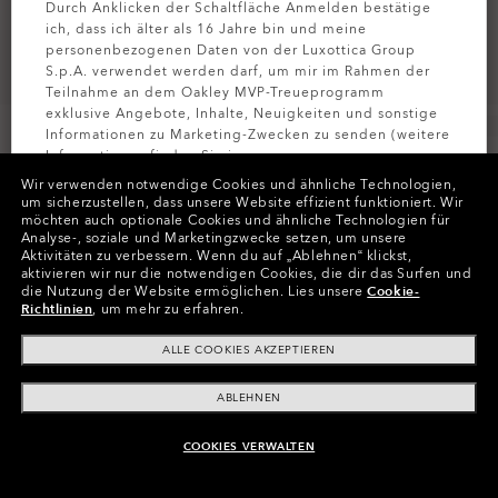
Durch Anklicken der Schaltfläche Anmelden bestätige
ich, dass ich älter als 16 Jahre bin und meine
personenbezogenen Daten von der Luxottica Group
S.p.A. verwendet werden darf, um mir im Rahmen der
Teilnahme an dem Oakley MVP-Treueprogramm
exklusive Angebote, Inhalte, Neuigkeiten und sonstige
Informationen zu Marketing-Zwecken zu senden (weitere
Informationen finden Sie in unserer
Datenschutzbestimmungen
).
Wir verwenden notwendige Cookies und ähnliche Technologien,
um sicherzustellen, dass unsere Website effizient funktioniert.
Wir
möchten auch optionale Cookies und ähnliche Technologien für
Farben (7)
Gläser
Prizm Grey
,
MELDEN SIE
Analyse-, soziale und Marketingzwecke setzen, um unsere
Aktivitäten zu verbessern.
Wenn du auf „Ablehnen“ klickst,
aktivieren wir nur die notwendigen Cookies, die dir das Surfen und
die Nutzung der Website ermöglichen.
Lies unsere
Cookie-
Richtlinien
, um mehr zu erfahren.
In Raten zahlen
ALLE COOKIES AKZEPTIEREN
ABLEHNEN
COOKIES VERWALTEN
ZUM WARENKORB HINZUFÜGEN