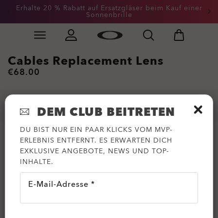
Erhalte 20 % Rabatt auf Ersatzgläser beim Kauf einer
Sonnenbrille
Skip to
Slide 3 of 3. Erhalte 20 % Rabatt auf Ersatzgläser beim
main
content
Cables Replacement Lens
€68.00
DEM CLUB BEITRETEN
DU BIST NUR EIN PAAR KLICKS VOM MVP-
ERLEBNIS ENTFERNT. ES ERWARTEN DICH
EXKLUSIVE ANGEBOTE, NEWS UND TOP-
INHALTE.
E-Mail-Adresse *