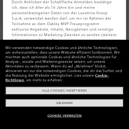
Durch Anklicken der Schaltfläche Anmelden bestätige
ich, dass ich älter als 16 Jahre bin und meine
personenbezogenen Daten von der Luxottica Group
S.p.A. verwendet werden darf, um mir im Rahmen der
Teilnahme an dem Oakley MVP-Treueprogramm
exklusive Angebote, Inhalte, Neuigkeiten und sonstige
Informationen zu Marketing-Zwecken zu senden (weitere
Informationen finden Sie in unserer
Datenschutzbestimmungen
).
Wir verwenden notwendige Cookies und ähnliche Technologien,
um sicherzustellen, dass unsere Website effizient funktioniert.
Wir
möchten auch optionale Cookies und ähnliche Technologien für
Farben (9)
Gestell
Satin Black
MELDEN SIE
Analyse-, soziale und Marketingzwecke setzen, um unsere
Aktivitäten zu verbessern.
Wenn du auf „Ablehnen“ klickst,
aktivieren wir nur die notwendigen Cookies, die dir das Surfen und
XXL (141mm)
-
Diese Größe passt den
Größe:
die Nutzung der Website ermöglichen.
Lies unsere
Cookie-
meisten Menschen.
Richtlinien
, um mehr zu erfahren.
Passform
Schmale - Mit Hohem Steg
ALLE COOKIES AKZEPTIEREN
Größenanleitung ansehen
ABLEHNEN
COOKIES VERWALTEN
ZUM WARENKORB HINZUFÜGEN
In Raten zahlen