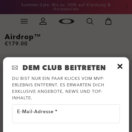
Summer-Sale: Bis zu -50% auf Kleidung &
Accessoires
Skip to
Slide 2 of 3. Summer-Sale: Bis zu -50% auf Kleidung &
main
content
Airdrop™
€179.00
DEM CLUB BEITRETEN
DU BIST NUR EIN PAAR KLICKS VOM MVP-
ERLEBNIS ENTFERNT. ES ERWARTEN DICH
EXKLUSIVE ANGEBOTE, NEWS UND TOP-
INHALTE.
E-Mail-Adresse *