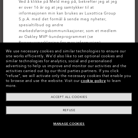
Ved å klikke på Meld meg på, bekrefter jeg at jeg
er over 16 år og at jeg samtykker til at
informasjonen min kan brukes av Luxottica Group
S.p.A. med det formål å sende meg nyheter,
spesialtilbud og andre
markedsføringskommunikasjoner, som et medlem
av Oakley MVP-kundeprogrammet (se
Personvernerklæring
for mer informasjon).
We use necessary cookies and similar technologies to ensure our
site works efficiently.
We’d also like to set optional cookies and
MELD DEG PÅ
similar technologies for analytics, social and personalised
TILPASS DEN
advertising to help us improve and monitor our activities and the
activities carried out by our third parties partners.
If you click
Farger (29)
Prizm Sapphire Polarized
Brilleglass,
“refuse”, we will activate only the necessary cookies that enable you
to browse and use the website.
Visit our
cookie policy
to learn
Matte Black
Innfatning
more.
ACCEPT ALL COOKIES
Str.:
Én størrelse passer alle
Passform
Normal - Bro Med Høy Passform
REFUSE
Vis størrelsesguide
MANAGE COOKIES
LEGG I HANDLEVOGN
Customize Nå