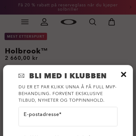
Få 20 % rabatt på reserveglass når du kjøper
solbriller
Skip to
Slide 3 of 3. Få 20 % rabatt på reserveglass når du kjøp
main
content
MEST ETTERSPURT
Holbrook™
2 660,00 kr
BLI MED I KLUBBEN
DU ER ET PAR KLIKK UNNA Å FÅ FULL MVP-
BEHANDLING. FORVENT EKSKLUSIVE
TILBUD, NYHETER OG TOPPINNHOLD.
E-postadresse*