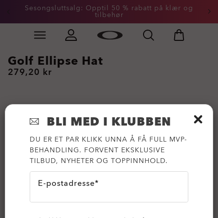
Sesongsluttsalg: Opptil 50 % rabatt på klær og
tilbehør
Skip to
Slide 2 of 3. Sesongsluttsalg: Opptil 50 % rabatt på kl
main
content
Golf Ellipse Hat
279,20 kr
BLI MED I KLUBBEN
DU ER ET PAR KLIKK UNNA Å FÅ FULL MVP-
BEHANDLING. FORVENT EKSKLUSIVE
TILBUD, NYHETER OG TOPPINNHOLD.
E-postadresse*