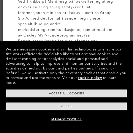
Ved å klikke på Meld meg på, bekrefter jeg at jeg
er over 16 år og at jeg samtykker til at
informasjonen min kan brukes av Luxottica Group
S.p.A. med det formål å sende meg nyheter,
spesialtilbud og andre
markedsføringskommunikasjoner, som et medlem
av Oakley MVP-kundeprogrammet (se
Personvernerklæring
for mer informasjon).
We use necessary cookies and similar technologies to ensure our
site works efficiently.
We’d also like to set optional cookies and
MELD DEG PÅ
similar technologies for analytics, social and personalised
Farger (1)
Jet Black
advertising to help us improve and monitor our activities and the
activities carried out by our third parties partners.
If you click
“refuse”, we will activate only the necessary cookies that enable you
to browse and use the website.
Visit our
cookie policy
to learn
more.
Betal over tid
ACCEPT ALL COOKIES
REFUSE
EGENSKAPER
MANAGE COOKIES
LEGG I HANDLEVOGN
HYDROLIX™