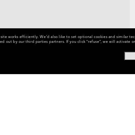
ite works efficiently.
We’d also like to set optional cookies and similar te
ed out by our third parties partners.
If you click “refuse”, we will activat
nti Di Ricambio
•
Lenti Per Maschere
•
Lenti Di Ricambio Ma