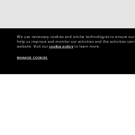
We use necessary cookies and similar technologies to ensure our s
help us improve and monitor our activities and the activities carri
website.
Visit our
cookie policy
to learn more.
MANAGE COOKIES
Homepage
•
Occhiali
•
Accessori Per Occhiali
•
Le