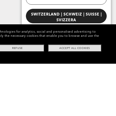
SWITZERLAND | SCHWEIZ | SUISSE |
SVIZZERA
chnologies for analytics, social and personalised advertising to
e only the necessary cookies that enable you to browse and use the
REFUSE
ACCEPT ALL COOKIES
schere Neve
•
Flight Deck™ L Replacement Lenses