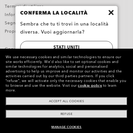
Termini di utilizzo
CONFERMA LA LOCALITÀ
Informativa sulla privacy
Segnala contraffazioni
Sembra che tu ti trovi in una località
Proprietà intellettuale
diversa. Vuoi aggiornarla?
STATI UNITI
Copyright ©2023 Oakley, Inc. Tutti i diritti riservati.
WebID:
972 851 547
We use necessary cookies and similar technologies to ensure our
site works efficiently.
We’d also like to set optional cookies and
Altri siti del Gruppo
SWITZERLAND | SCHWEIZ | SUISSE |
similar technologies for analytics, social and personalised
advertising to help us improve and monitor our activities and the
SVIZZERA
activities carried out by our third parties partners.
If you click
“refuse”, we will activate only the necessary cookies that enable you
to browse and use the website.
Visit our
cookie policy
to learn
more.
ACCEPT ALL COOKIES
REFUSE
MANAGE COOKIES