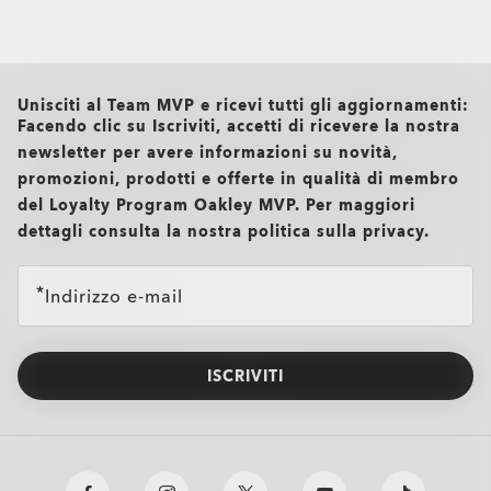
Abbigliamento casual e T-shirt Rel
Abbigliamento ad alte prestazioni
all brands check
Unisciti al Team MVP e ricevi tutti gli aggiornamenti:
Facendo clic su Iscriviti, accetti di ricevere la nostra
newsletter per avere informazioni su novità,
promozioni, prodotti e offerte in qualità di membro
del Loyalty Program Oakley MVP. Per maggiori
dettagli consulta la nostra politica sulla privacy.
Indirizzo e-mail
ISCRIVITI