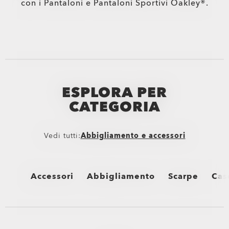
con i Pantaloni e Pantaloni Sportivi Oakley®.
ESPLORA PER
CATEGORIA
Vedi tutti:
Abbigliamento e accessori
Accessori
Abbigliamento
Scarpe
Cas
Vedi tutti
Vedi tutti
Vedi tutti
Ved