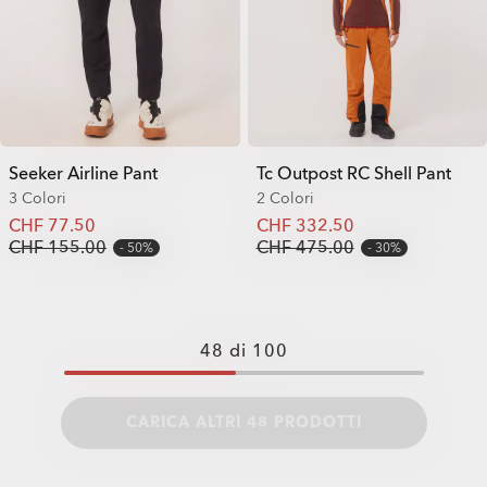
Seeker Airline Pant
Tc Outpost RC Shell Pant
3 Colori
2 Colori
CHF 77.50
CHF 332.50
CHF 155.00
CHF 475.00
50%
30%
48
di
100
CARICA ALTRI 48 PRODOTTI