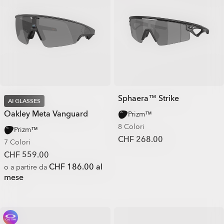
Sphaera™ Strike
AI GLASSES
Oakley Meta Vanguard
Prizm™
8 Colori
Prizm™
CHF 268.00
7 Colori
CHF 559.00
CHF 186.00 al
o a partire da
mese