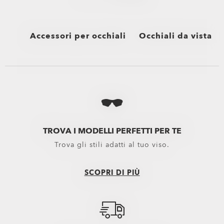
Accessori per occhiali
Occhiali da vista
Vedi tutti
Vedi tutti
Astucci e Microbag per Occhiali Oakley
Performance Lifestyle
Kit Pulizia Occhiali Oakley
Nuovi arrivi
Lenti di ricambio
Sport Performance
TROVA I MODELLI PERFETTI PER TE
Trova gli stili adatti al tuo viso.
Lenti per maschere
Oakley Non-Prescript
Lenti Di Ricambio Maschere Motocross
SCOPRI DI PIÙ
Lenti Di Ricambio Maschere Neve
Lenti da sole
Ricambi