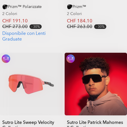
Prizm™ Polarizzate
Prizm™
2 Colori
2 Colori
CHF 191.10
CHF 184.10
CHF 273.00
CHF 263.00
30%
30%
Disponibile con Lenti
Graduate
Sutro Lite Sweep Velocity
Sutro Lite Patrick Mahomes