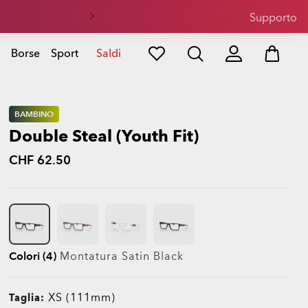
Supporto
Borse
Sport
Saldi
BAMBINO
Double Steal (Youth Fit)
CHF 62.50
Colori (4)
Montatura
Satin Black
XS (111mm)
Taglia: