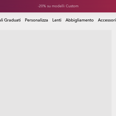
Promo di fine stagione: fino al -50% su abbigliamento e accessori
bbigliamento e accessori
li Graduati
Personalizza
Lenti
Abbigliamento
Accessori