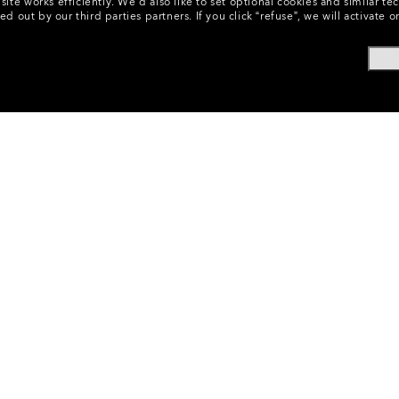
ite works efficiently.
We’d also like to set optional cookies and similar te
ed out by our third parties partners.
If you click “refuse”, we will activat
ri Per Occhiali
•
Lenti Di Ricambio
•
Lenti Da Sole
•
Radar® 
CODICE:
101-116-001