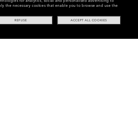
chnologies for analytics, social and personalised advertising to
e only the necessary cookies that enable you to browse and use the
REFUSE
ACCEPT ALL COOKIES
EV Path™ Replacement Lens Kit