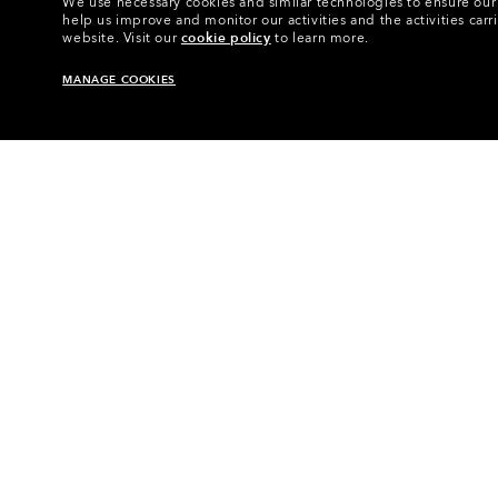
We use necessary cookies and similar technologies to ensure our s
help us improve and monitor our activities and the activities carri
website.
Visit our
cookie policy
to learn more.
MANAGE COOKIES
Homepage
•
Occhiali
•
Accesso