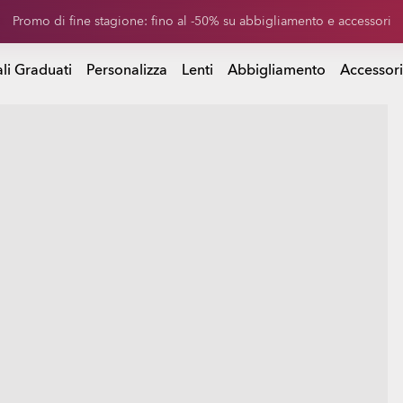
 di sconto sulle lenti di ricambio acquistando un paio di occhiali da 
istando un paio di occhiali da sole
li Graduati
Personalizza
Lenti
Abbigliamento
Accessori