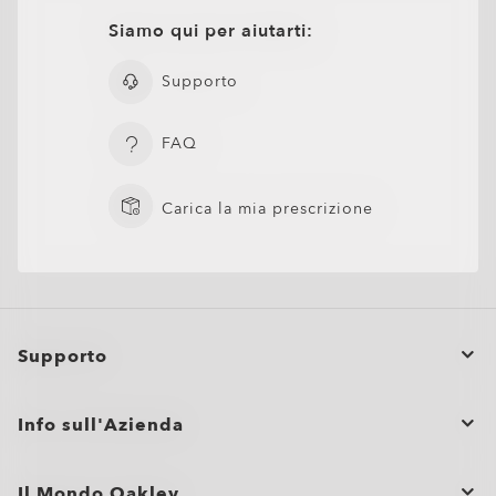
Siamo qui per aiutarti:
Supporto
FAQ
Carica la mia prescrizione
Supporto
Stato dell’ordine
Info sull'Azienda
Annulla o restituisci/cambia un ordine
Regali aziendali
Cura dei prodotti
Il Mondo Oakley