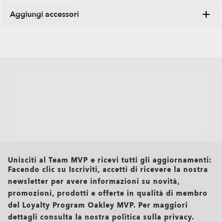
Aggiungi accessori
Esplora la gamma di custodie, microbag e altri articoli
Oakley progettati per mantenere sempre i tuoi occhiali in
perfette condizioni.
all brands check
Unisciti al Team MVP e ricevi tutti gli aggiornamenti:
Facendo clic su Iscriviti, accetti di ricevere la nostra
newsletter per avere informazioni su novità,
TRANSITIONS®
O Authentics 1.50 Slim
promozioni, prodotti e offerte in qualità di membro
XTRACTIVE® NEW
del Loyalty Program Oakley MVP. Per maggiori
Una lente perfetta per l'uso quotidiano. Leggera e resistente,
GENERATION
rappresenta la scelta ideale per prescrizioni basse (+1.50 a
dettagli consulta la nostra politica sulla privacy.
-1.50).